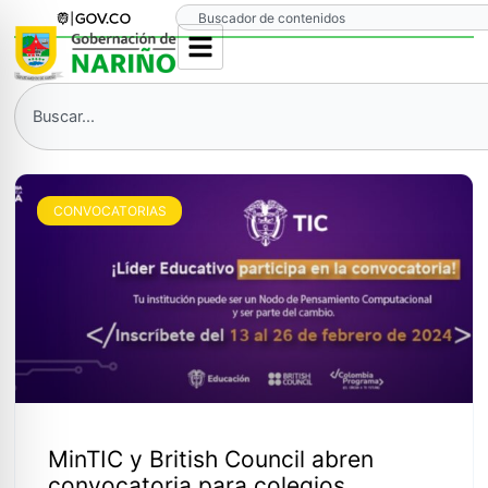
Ir
Search
al
contenido
Search
CONVOCATORIAS
MinTIC y British Council abren
convocatoria para colegios