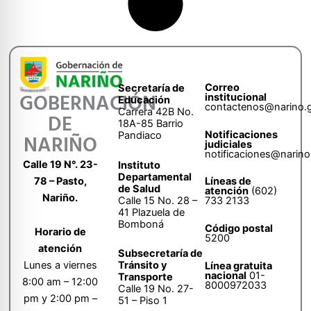
Correo
Secretaría de
GOBERNACIÓN
institucional
Educación
contactenos@narino.
Carrera 42B No.
DE
18A-85 Barrio
Notificaciones
Pandiaco
NARIÑO
judiciales
notificaciones@narino
Calle 19 N°. 23-
Instituto
Departamental
78 – Pasto,
Líneas de
de Salud
atención
(602)
Nariño.
Calle 15 No. 28 –
733 2133
41 Plazuela de
Bomboná
Código postal
Horario de
5200
atención
Subsecretaría de
Tránsito y
Lunes a viernes
Línea gratuita
nacional
01-
Transporte
8:00 am – 12:00
8000972033
Calle 19 No. 27-
pm y 2:00 pm –
51 – Piso 1