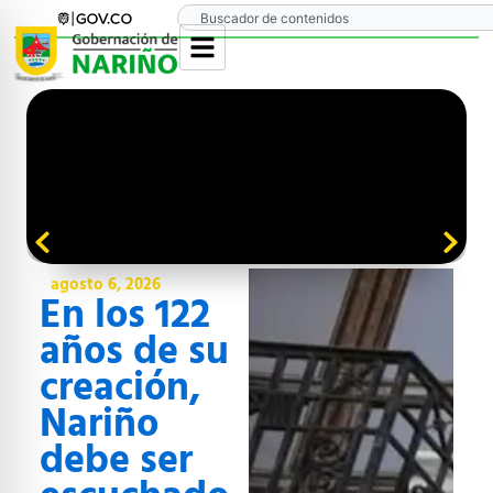
Ir
Search
al
contenido
NO Borrar
agosto 6, 2026
En los 122
años de su
creación,
Nariño
debe ser