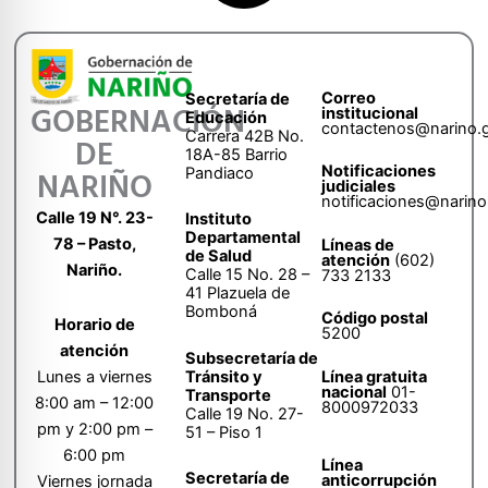
Correo
Secretaría de
GOBERNACIÓN
institucional
Educación
contactenos@narino.
Carrera 42B No.
DE
18A-85 Barrio
Notificaciones
Pandiaco
NARIÑO
judiciales
notificaciones@narino
Calle 19 N°. 23-
Instituto
Departamental
78 – Pasto,
Líneas de
de Salud
atención
(602)
Nariño.
Calle 15 No. 28 –
733 2133
41 Plazuela de
Bomboná
Código postal
Horario de
5200
atención
Subsecretaría de
Tránsito y
Lunes a viernes
Línea gratuita
nacional
01-
Transporte
8:00 am – 12:00
8000972033
Calle 19 No. 27-
pm y 2:00 pm –
51 – Piso 1
6:00 pm
Línea
Secretaría de
anticorrupción
Viernes jornada