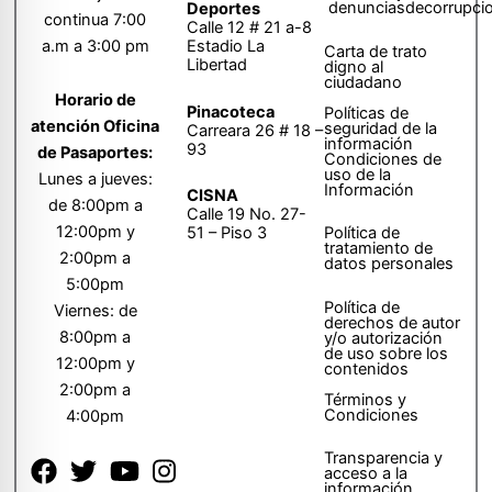
denunciasdecorrupci
Deportes
continua 7:00
Calle 12 # 21 a-8
a.m a 3:00 pm
Estadio La
Carta de trato
Libertad
digno al
ciudadano
Horario de
Pinacoteca
Políticas de
atención Oficina
seguridad de la
Carreara 26 # 18 –
información
93
de Pasaportes:
Condiciones de
uso de la
Lunes a jueves:
Información
CISNA
de 8:00pm a
Calle 19 No. 27-
12:00pm y
51 – Piso 3
Política de
tratamiento de
2:00pm a
datos personales
5:00pm
Política de
Viernes: de
derechos de autor
8:00pm a
y/o autorización
de uso sobre los
12:00pm y
contenidos
2:00pm a
Términos y
Condiciones
4:00pm
Transparencia y
acceso a la
información