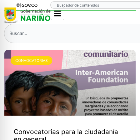
Ir
Search
al
contenido
Search
CONVOCATORIAS
Convocatorias para la ciudadanía
en general