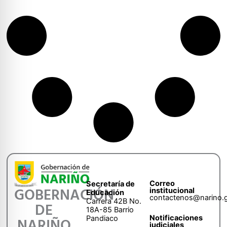
Correo
Secretaría de
GOBERNACIÓN
institucional
Educación
contactenos@narino.
Carrera 42B No.
DE
18A-85 Barrio
Notificaciones
Pandiaco
NARIÑO
judiciales