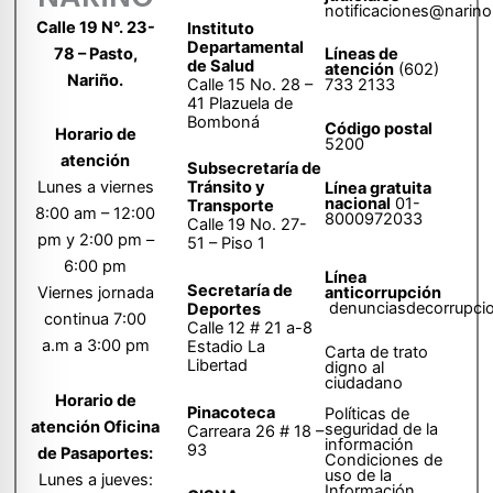
notificaciones@narino
Calle 19 N°. 23-
Instituto
Departamental
78 – Pasto,
Líneas de
de Salud
atención
(602)
Nariño.
Calle 15 No. 28 –
733 2133
41 Plazuela de
Bomboná
Código postal
Horario de
5200
atención
Subsecretaría de
Tránsito y
Lunes a viernes
Línea gratuita
nacional
01-
Transporte
8:00 am – 12:00
8000972033
Calle 19 No. 27-
pm y 2:00 pm –
51 – Piso 1
6:00 pm
Línea
Secretaría de
anticorrupción
Viernes jornada
denunciasdecorrupci
Deportes
continua 7:00
Calle 12 # 21 a-8
a.m a 3:00 pm
Estadio La
Carta de trato
Libertad
digno al
ciudadano
Horario de
Pinacoteca
Políticas de
atención Oficina
seguridad de la
Carreara 26 # 18 –
información
93
de Pasaportes:
Condiciones de
uso de la
Lunes a jueves:
Información