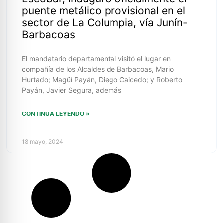
puente metálico provisional en el
sector de La Columpia, vía Junín-
Barbacoas
El mandatario departamental visitó el lugar en
compañía de los Alcaldes de Barbacoas, Mario
Hurtado; Magüí Payán, Diego Caicedo; y Roberto
Payán, Javier Segura, además
CONTINUA LEYENDO »
18 mayo, 2024