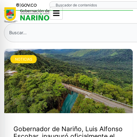
Ir
Search
al
contenido
Search
NOTICIAS
Gobernador de Nariño, Luis Alfonso
Escobar, inauguró oficialmente el