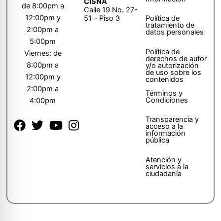
CISNA
de 8:00pm a
Calle 19 No. 27-
12:00pm y
51 – Piso 3
Política de
tratamiento de
2:00pm a
datos personales
5:00pm
Política de
Viernes: de
derechos de autor
8:00pm a
y/o autorización
de uso sobre los
12:00pm y
contenidos
2:00pm a
Términos y
Condiciones
4:00pm
Transparencia y
acceso a la
información
pública
Atención y
servicios a la
ciudadanía