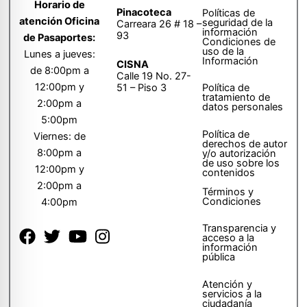
Horario de
Pinacoteca
Políticas de
atención Oficina
seguridad de la
Carreara 26 # 18 –
información
93
de Pasaportes:
Condiciones de
uso de la
Lunes a jueves:
Información
CISNA
de 8:00pm a
Calle 19 No. 27-
12:00pm y
51 – Piso 3
Política de
tratamiento de
2:00pm a
datos personales
5:00pm
Política de
Viernes: de
derechos de autor
8:00pm a
y/o autorización
de uso sobre los
12:00pm y
contenidos
2:00pm a
Términos y
Condiciones
4:00pm
Transparencia y
acceso a la
información
pública
Atención y
servicios a la
ciudadanía