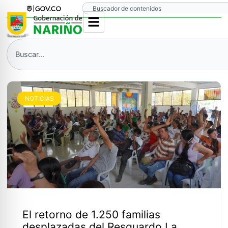
Ir
Search
al
contenido
Search
NOTICIAS
El retorno de 1.250 familias
desplazadas del Resguardo La