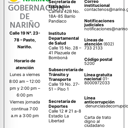
Correo
Secretaría de
GOBERNACIÓN
institucional
Educación
contactenos@narino.
Carrera 42B No.
DE
18A-85 Barrio
Notificaciones
Pandiaco
NARIÑO
judiciales
notificaciones@narino
Calle 19 N°. 23-
Instituto
Departamental
78 – Pasto,
Líneas de
de Salud
atención
(602)
Nariño.
Calle 15 No. 28 –
733 2133
41 Plazuela de
Bomboná
Código postal
Horario de
5200
atención
Subsecretaría de
Tránsito y
Lunes a viernes
Línea gratuita
nacional
01-
Transporte
8:00 am – 12:00
8000972033
Calle 19 No. 27-
pm y 2:00 pm –
51 – Piso 1
6:00 pm
Línea
Secretaría de
anticorrupción
Viernes jornada
denunciasdecorrupci
Deportes
continua 7:00
Calle 12 # 21 a-8
a.m a 3:00 pm
Estadio La
Carta de trato
Libertad
digno al
ciudadano