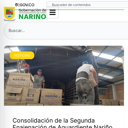
Ir
Search
al
contenido
Search
NOTICIAS
Consolidación de la Segunda
Enajenación de Aguardiente Nariño