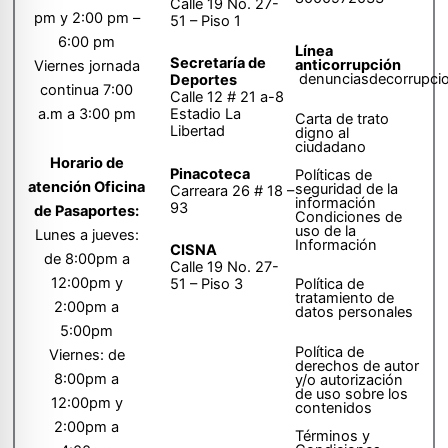
Calle 19 No. 27-
pm y 2:00 pm –
51 – Piso 1
6:00 pm
Línea
Secretaría de
anticorrupción
Viernes jornada
denunciasdecorrupci
Deportes
continua 7:00
Calle 12 # 21 a-8
a.m a 3:00 pm
Estadio La
Carta de trato
Libertad
digno al
ciudadano
Horario de
Pinacoteca
Políticas de
atención Oficina
seguridad de la
Carreara 26 # 18 –
información
93
de Pasaportes:
Condiciones de
uso de la
Lunes a jueves:
Información
CISNA
de 8:00pm a
Calle 19 No. 27-
12:00pm y
51 – Piso 3
Política de
tratamiento de
2:00pm a
datos personales
5:00pm
Política de
Viernes: de
derechos de autor
8:00pm a
y/o autorización
de uso sobre los
12:00pm y
contenidos
2:00pm a
Términos y