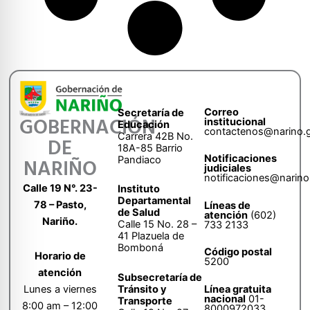
Correo
Secretaría de
GOBERNACIÓN
institucional
Educación
contactenos@narino.
Carrera 42B No.
DE
18A-85 Barrio
Notificaciones
Pandiaco
NARIÑO
judiciales
notificaciones@narino
Calle 19 N°. 23-
Instituto
Departamental
78 – Pasto,
Líneas de
de Salud
atención
(602)
Nariño.
Calle 15 No. 28 –
733 2133
41 Plazuela de
Bomboná
Código postal
Horario de
5200
atención
Subsecretaría de
Tránsito y
Lunes a viernes
Línea gratuita
nacional
01-
Transporte
8:00 am – 12:00
8000972033