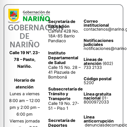
Correo
Secretaría de
GOBERNACIÓN
institucional
Educación
contactenos@narino.
Carrera 42B No.
DE
18A-85 Barrio
Notificaciones
Pandiaco
NARIÑO
judiciales
notificaciones@narino
Calle 19 N°. 23-
Instituto
Departamental
78 – Pasto,
Líneas de
de Salud
atención
(602)
Nariño.
Calle 15 No. 28 –
733 2133
41 Plazuela de
Bomboná
Código postal
Horario de
5200
atención
Subsecretaría de
Tránsito y
Lunes a viernes
Línea gratuita
nacional
01-
Transporte
8:00 am – 12:00
8000972033
Calle 19 No. 27-
pm y 2:00 pm –
51 – Piso 1
6:00 pm
Línea
Secretaría de
anticorrupción
Viernes jornada
denunciasdecorrupci
Deportes