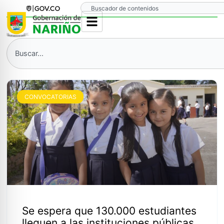
Ir
Search
al
contenido
Search
CONVOCATORIAS
Se espera que 130.000 estudiantes
lleguen a las instituciones públicas