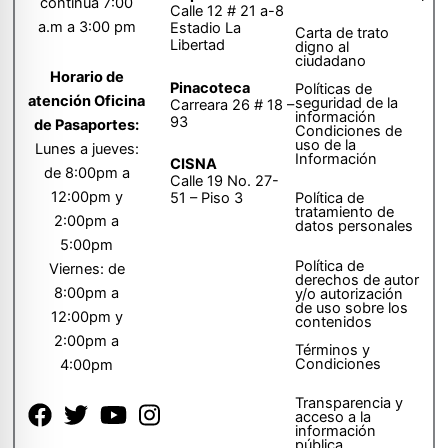
continua 7:00
Calle 12 # 21 a-8
a.m a 3:00 pm
Estadio La
Carta de trato
Libertad
digno al
ciudadano
Horario de
Pinacoteca
Políticas de
atención Oficina
seguridad de la
Carreara 26 # 18 –
información
93
de Pasaportes:
Condiciones de
uso de la
Lunes a jueves:
Información
CISNA
de 8:00pm a
Calle 19 No. 27-
12:00pm y
51 – Piso 3
Política de
tratamiento de
2:00pm a
datos personales
5:00pm
Política de
Viernes: de
derechos de autor
8:00pm a
y/o autorización
de uso sobre los
12:00pm y
contenidos
2:00pm a
Términos y
Condiciones
4:00pm
Transparencia y
acceso a la
información
pública