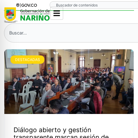
Ir
Search
al
contenido
Search
DESTACADAS
Diálogo abierto y gestión
transparente marcan sesión de