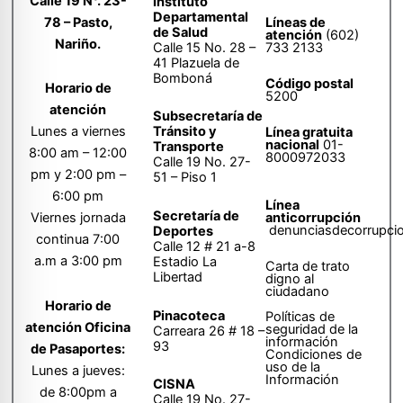
Calle 19 N°. 23-
Instituto
Departamental
78 – Pasto,
Líneas de
de Salud
atención
(602)
Nariño.
Calle 15 No. 28 –
733 2133
41 Plazuela de
Bomboná
Código postal
Horario de
5200
atención
Subsecretaría de
Tránsito y
Lunes a viernes
Línea gratuita
nacional
01-
Transporte
8:00 am – 12:00
8000972033
Calle 19 No. 27-
pm y 2:00 pm –
51 – Piso 1
6:00 pm
Línea
Secretaría de
anticorrupción
Viernes jornada
denunciasdecorrupci
Deportes
continua 7:00
Calle 12 # 21 a-8
a.m a 3:00 pm
Estadio La
Carta de trato
Libertad
digno al
ciudadano
Horario de
Pinacoteca
Políticas de
atención Oficina
seguridad de la
Carreara 26 # 18 –
información
93
de Pasaportes:
Condiciones de
uso de la
Lunes a jueves:
Información
CISNA
de 8:00pm a
Calle 19 No. 27-