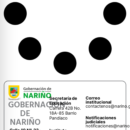
Correo
Secretaría de
GOBERNACIÓN
institucional
Educación
contactenos@narino.
Carrera 42B No.
DE
18A-85 Barrio
Notificaciones
Pandiaco
NARIÑO
judiciales
notificaciones@narino