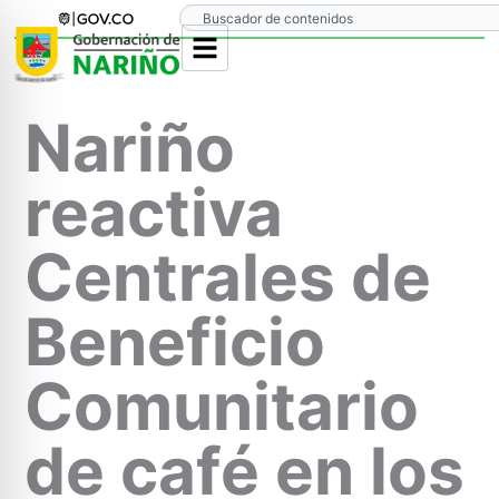
Ir
Search
al
contenido
Nariño
reactiva
Centrales de
Beneficio
Comunitario
de café en los