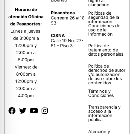
digno al
ciudadano
Horario de
Pinacoteca
Políticas de
atención Oficina
seguridad de la
Carreara 26 # 18 –
información
93
de Pasaportes:
Condiciones de
uso de la
Lunes a jueves:
Información
CISNA
de 8:00pm a
Calle 19 No. 27-
12:00pm y
51 – Piso 3
Política de
tratamiento de
2:00pm a
datos personales
5:00pm
Política de
Viernes: de
derechos de autor
8:00pm a
y/o autorización
de uso sobre los
12:00pm y
contenidos
2:00pm a
Términos y
Condiciones
4:00pm
Transparencia y
acceso a la
información
pública
Atención y