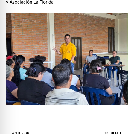
y Asociación La Florida.
Prev
Ne
ANTERIOR
SIGUIENTE