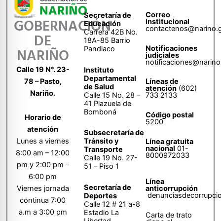
Correo
Secretaría de
GOBERNACIÓN
institucional
Educación
contactenos@narino.
Carrera 42B No.
DE
18A-85 Barrio
Notificaciones
Pandiaco
NARIÑO
judiciales
notificaciones@narino
Calle 19 N°. 23-
Instituto
Departamental
78 – Pasto,
Líneas de
de Salud
atención
(602)
Nariño.
Calle 15 No. 28 –
733 2133
41 Plazuela de
Bomboná
Código postal
Horario de
5200
atención
Subsecretaría de
Tránsito y
Lunes a viernes
Línea gratuita
nacional
01-
Transporte
8:00 am – 12:00
8000972033
Calle 19 No. 27-
pm y 2:00 pm –
51 – Piso 1
6:00 pm
Línea
Secretaría de
anticorrupción
Viernes jornada
denunciasdecorrupci
Deportes
continua 7:00
Calle 12 # 21 a-8
a.m a 3:00 pm
Estadio La
Carta de trato
Libertad