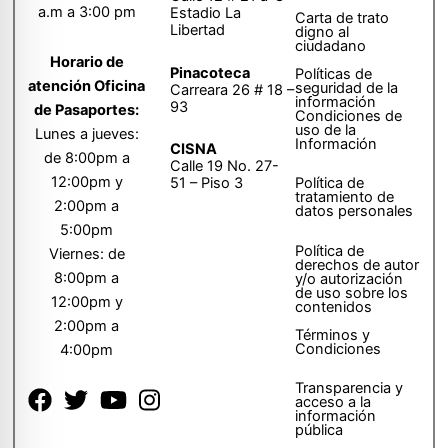
a.m a 3:00 pm
Estadio La
Carta de trato
Libertad
digno al
ciudadano
Horario de
Pinacoteca
Políticas de
atención Oficina
seguridad de la
Carreara 26 # 18 –
información
93
de Pasaportes:
Condiciones de
uso de la
Lunes a jueves:
Información
CISNA
de 8:00pm a
Calle 19 No. 27-
12:00pm y
51 – Piso 3
Política de
tratamiento de
2:00pm a
datos personales
5:00pm
Política de
Viernes: de
derechos de autor
8:00pm a
y/o autorización
de uso sobre los
12:00pm y
contenidos
2:00pm a
Términos y
Condiciones
4:00pm
Transparencia y
acceso a la
información
pública