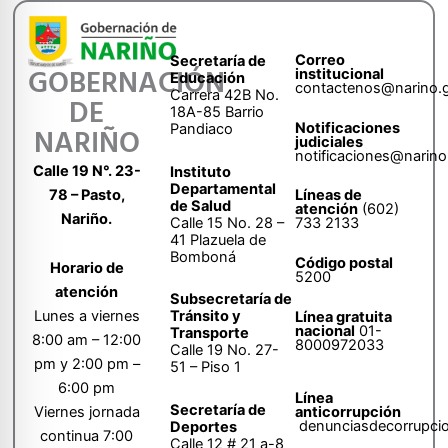
Correo
Secretaría de
GOBERNACIÓN
institucional
Educación
contactenos@narino.
Carrera 42B No.
DE
18A-85 Barrio
Notificaciones
Pandiaco
NARIÑO
judiciales
notificaciones@narino
Calle 19 N°. 23-
Instituto
Departamental
78 – Pasto,
Líneas de
de Salud
atención
(602)
Nariño.
Calle 15 No. 28 –
733 2133
41 Plazuela de
Bomboná
Código postal
Horario de
5200
atención
Subsecretaría de
Tránsito y
Lunes a viernes
Línea gratuita
nacional
01-
Transporte
8:00 am – 12:00
8000972033
Calle 19 No. 27-
pm y 2:00 pm –
51 – Piso 1
6:00 pm
Línea
Secretaría de
anticorrupción
Viernes jornada
denunciasdecorrupci
Deportes
continua 7:00
Calle 12 # 21 a-8