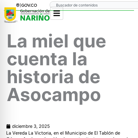
Ir
Search
al
contenido
La miel que
cuenta la
historia de
Asocampo
diciembre 3, 2025
La Vereda La Victoria, en el Municipio de El Tablón de