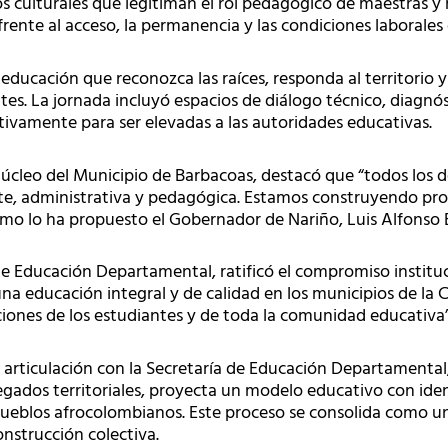
s culturales que legitiman el rol pedagógico de maestras y
frente al acceso, la permanencia y las condiciones laborales 
ducación que reconozca las raíces, responda al territorio y d
. La jornada incluyó espacios de diálogo técnico, diagnósti
tivamente para ser elevadas a las autoridades educativas.
 núcleo del Municipio de Barbacoas, destacó que “todos los
te, administrativa y pedagógica. Estamos construyendo pro
mo lo ha propuesto el Gobernador de Nariño, Luis Alfonso E
 de Educación Departamental, ratificó el compromiso instit
una educación integral y de calidad en los municipios de la 
ciones de los estudiantes y de toda la comunidad educativa”
iculación con la Secretaría de Educación Departamental, 
egados territoriales, proyecta un modelo educativo con iden
 pueblos afrocolombianos. Este proceso se consolida como un
nstrucción colectiva.