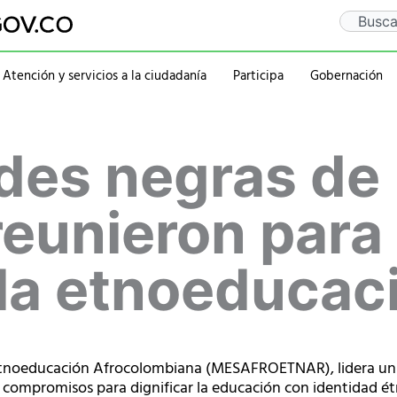
Search
Atención y servicios a la ciudadanía
Participa
Gobernación
Gaceta Departamental
Sentencia Rio Guaitar
Departamento
Administraciones
es negras de
Notificaciones
PQRSD
Historia
2020-2023
Calendario de eventos
Ubicación
rativa
Símbolos
2016-2019
Mapa
2012-2015
reunieron para
Personajes
 la etnoeducac
tnoeducación Afrocolombiana (MESAFROETNAR), lidera un p
 compromisos para dignificar la educación con identidad ét