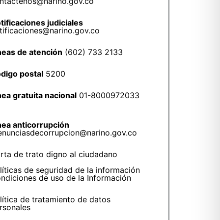
ntactenos@narino.gov.co
tificaciones judiciales
tificaciones@narino.gov.co
neas de atención
(602) 733 2133
digo postal
5200
nea gratuita nacional
01-8000972033
nea anticorrupción
enunciasdecorrupcion@narino.gov.co
rta de trato digno al ciudadano
líticas de seguridad de la información
ndiciones de uso de la Información
lítica de tratamiento de datos
rsonales