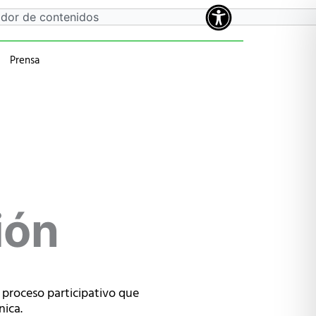
Prensa
a
 anteriores
ión
roceso participativo que
nica.