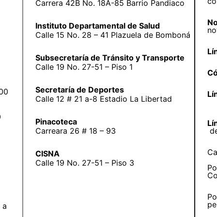
co
Carrera 42B No. 18A-85 Barrio Pandiaco
No
Instituto Departamental de Salud
no
Calle 15 No. 28 – 41 Plazuela de Bomboná
Lí
Subsecretaría de Tránsito y Transporte
Calle 19 No. 27-51 – Piso 1
Có
Secretaría de Deportes
:00
Lí
Calle 12 # 21 a-8 Estadio La Libertad
0
Pinacoteca
Lí
Carreara 26 # 18 – 93
d
Ca
CISNA
Calle 19 No. 27-51 – Piso 3
Po
Co
Po
pe
 a