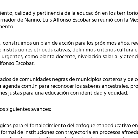
ento, calidad y pertinencia de la educación en los territori
nador de Nariño, Luis Alfonso Escobar se reunió con la M
mento.
da, construimos un plan de acción para los próximos años, re
instituciones etnoeducativas, definimos criterios culturale
 urgentes, como planta docente, nivelación salarial y atenci
lfonso Escobar.
gados de comunidades negras de municipios costeros y de co
enda común para reconocer los saberes ancestrales, prom
ones justas para una educación con identidad y equidad.
os siguientes avances:
tégicas para el fortalecimiento del enfoque etnoeducativo 
formal de instituciones con trayectoria en procesos afroed