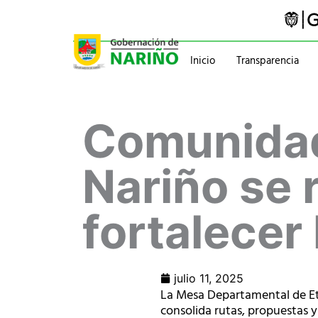
Ir
al
contenido
Inicio
Transparencia
Trámites y servicios
Gabinete
Comunidad
Pasaportes
Gobernador
Normatividad
Información administ
Nariño se 
fortalecer
julio 11, 2025
La Mesa Departamental de E
consolida rutas, propuestas y