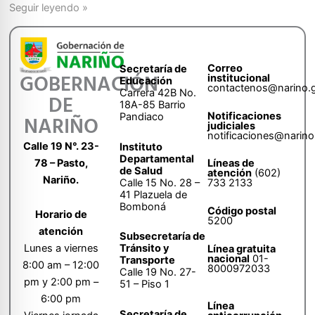
Seguir leyendo »
Correo
Secretaría de
GOBERNACIÓN
institucional
Educación
contactenos@narino.
Carrera 42B No.
DE
18A-85 Barrio
Notificaciones
Pandiaco
NARIÑO
judiciales
notificaciones@narino
Calle 19 N°. 23-
Instituto
Departamental
78 – Pasto,
Líneas de
de Salud
atención
(602)
Nariño.
Calle 15 No. 28 –
733 2133
41 Plazuela de
Bomboná
Código postal
Horario de
5200
atención
Subsecretaría de
Tránsito y
Lunes a viernes
Línea gratuita
nacional
01-
Transporte
8:00 am – 12:00
8000972033
Calle 19 No. 27-
pm y 2:00 pm –
51 – Piso 1
6:00 pm
Línea
Secretaría de