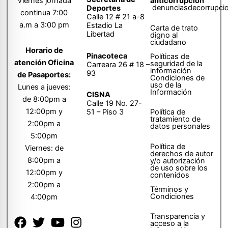
anticorrupción
Viernes jornada
denunciasdecorrupci
Deportes
continua 7:00
Calle 12 # 21 a-8
a.m a 3:00 pm
Estadio La
Carta de trato
Libertad
digno al
ciudadano
Horario de
Pinacoteca
Políticas de
atención Oficina
seguridad de la
Carreara 26 # 18 –
información
93
de Pasaportes:
Condiciones de
uso de la
Lunes a jueves:
Información
CISNA
de 8:00pm a
Calle 19 No. 27-
12:00pm y
51 – Piso 3
Política de
tratamiento de
2:00pm a
datos personales
5:00pm
Política de
Viernes: de
derechos de autor
8:00pm a
y/o autorización
de uso sobre los
12:00pm y
contenidos
2:00pm a
Términos y
Condiciones
4:00pm
Transparencia y
acceso a la