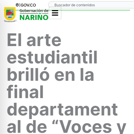
Ir
Search
al
contenido
El arte
estudiantil
brilló en la
final
departament
al de “Voces y