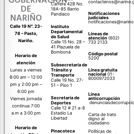
GOBERNACIÓN
contactenos@narino.
Carrera 42B No.
DE
18A-85 Barrio
Notificaciones
Pandiaco
NARIÑO
judiciales
notificaciones@narino
Calle 19 N°. 23-
Instituto
Departamental
78 – Pasto,
Líneas de
de Salud
atención
(602)
Nariño.
Calle 15 No. 28 –
733 2133
41 Plazuela de
Bomboná
Código postal
Horario de
5200
atención
Subsecretaría de
Tránsito y
Lunes a viernes
Línea gratuita
nacional
01-
Transporte
8:00 am – 12:00
8000972033
Calle 19 No. 27-
pm y 2:00 pm –
51 – Piso 1
6:00 pm
Línea
Secretaría de
anticorrupción
Viernes jornada
denunciasdecorrupci
Deportes
continua 7:00
Calle 12 # 21 a-8
a.m a 3:00 pm
Estadio La
Carta de trato
Libertad
digno al
ciudadano
Horario de
Pinacoteca
Políticas de