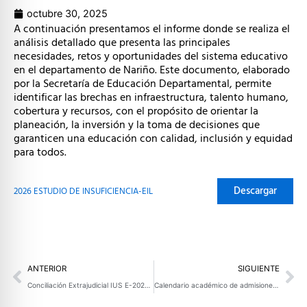
octubre 30, 2025
A continuación presentamos el informe donde se realiza el
análisis detallado que presenta las principales
necesidades, retos y oportunidades del sistema educativo
en el departamento de Nariño. Este documento, elaborado
por la Secretaría de Educación Departamental, permite
identificar las brechas en infraestructura, talento humano,
cobertura y recursos, con el propósito de orientar la
planeación, la inversión y la toma de decisiones que
garanticen una educación con calidad, inclusión y equidad
para todos.
Descargar
2026 ESTUDIO DE INSUFICIENCIA-EIL
Prev
Ne
ANTERIOR
SIGUIENTE
Conciliación Extrajudicial IUS E-2025-470961 – Marcos Patrocio Benavides Arias
Calendario académico de admisiones a la U