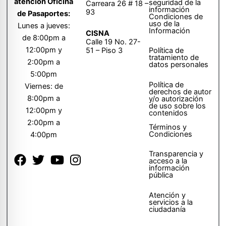
atención Oficina
seguridad de la
Carreara 26 # 18 –
información
93
de Pasaportes:
Condiciones de
uso de la
Lunes a jueves:
Información
CISNA
de 8:00pm a
Calle 19 No. 27-
12:00pm y
51 – Piso 3
Política de
tratamiento de
2:00pm a
datos personales
5:00pm
Política de
Viernes: de
derechos de autor
8:00pm a
y/o autorización
de uso sobre los
12:00pm y
contenidos
2:00pm a
Términos y
Condiciones
4:00pm
Transparencia y
acceso a la
información
pública
Atención y
servicios a la
ciudadanía