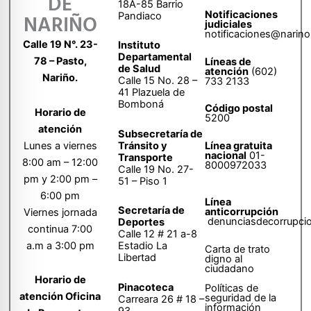
DE
18A-85 Barrio
Notificaciones
Pandiaco
NARIÑO
judiciales
notificaciones@narino
Calle 19 N°. 23-
Instituto
Departamental
78 – Pasto,
Líneas de
de Salud
atención
(602)
Nariño.
Calle 15 No. 28 –
733 2133
41 Plazuela de
Bomboná
Código postal
Horario de
5200
atención
Subsecretaría de
Tránsito y
Lunes a viernes
Línea gratuita
nacional
01-
Transporte
8:00 am – 12:00
8000972033
Calle 19 No. 27-
pm y 2:00 pm –
51 – Piso 1
6:00 pm
Línea
Secretaría de
anticorrupción
Viernes jornada
denunciasdecorrupci
Deportes
continua 7:00
Calle 12 # 21 a-8
a.m a 3:00 pm
Estadio La
Carta de trato
Libertad
digno al
ciudadano
Horario de
Pinacoteca
Políticas de
atención Oficina
seguridad de la
Carreara 26 # 18 –
información
93