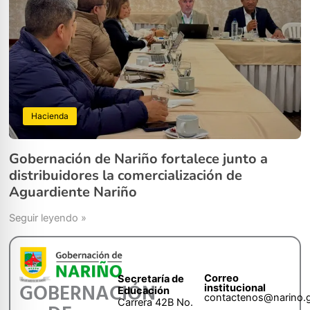
Hacienda
Gobernación de Nariño fortalece junto a
distribuidores la comercialización de
Aguardiente Nariño
Seguir leyendo »
Correo
Secretaría de
GOBERNACIÓN
institucional
Educación
contactenos@narino.
Carrera 42B No.