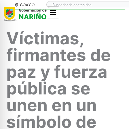
Ir
Search
al
contenido
Víctimas,
firmantes de
paz y fuerza
pública se
unen en un
símbolo de