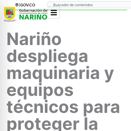
Ir
Search
al
contenido
Nariño
despliega
maquinaria y
equipos
técnicos para
proteger la