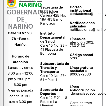
Correo
Secretaría de
GOBERNACIÓN
institucional
Educación
contactenos@narino.
Carrera 42B No.
DE
18A-85 Barrio
Notificaciones
Pandiaco
NARIÑO
judiciales
notificaciones@narino
Calle 19 N°. 23-
Instituto
Departamental
78 – Pasto,
Líneas de
de Salud
atención
(602)
Nariño.
Calle 15 No. 28 –
733 2133
41 Plazuela de
Bomboná
Código postal
Horario de
5200
atención
Subsecretaría de
Tránsito y
Lunes a viernes
Línea gratuita
nacional
01-
Transporte
8:00 am – 12:00
8000972033
Calle 19 No. 27-
pm y 2:00 pm –
51 – Piso 1
6:00 pm
Línea
Secretaría de
anticorrupción
Viernes jornada
denunciasdecorrupci
Deportes
continua 7:00
Calle 12 # 21 a-8
a.m a 3:00 pm
Estadio La
Carta de trato
Libertad