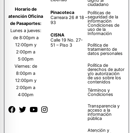
digno al
ciudadano
Horario de
Pinacoteca
Políticas de
atención Oficina
seguridad de la
Carreara 26 # 18 –
información
93
de Pasaportes:
Condiciones de
uso de la
Lunes a jueves:
Información
CISNA
de 8:00pm a
Calle 19 No. 27-
12:00pm y
51 – Piso 3
Política de
tratamiento de
2:00pm a
datos personales
5:00pm
Política de
Viernes: de
derechos de autor
8:00pm a
y/o autorización
de uso sobre los
12:00pm y
contenidos
2:00pm a
Términos y
Condiciones
4:00pm
Transparencia y
acceso a la
información
pública
Atención y