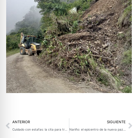
Prev
Ne
ANTERIOR
SIGUIENTE
Cuidado con estafas: la cita para tramitar el pasaporte en Nariño es gratuito
Nariño: el epicentro de la nueva paz americana y el blindaje de la esperanza.