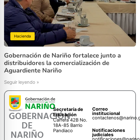
Hacienda
Gobernación de Nariño fortalece junto a
distribuidores la comercialización de
Aguardiente Nariño
Seguir leyendo »
Correo
Secretaría de
GOBERNACIÓN
institucional
Educación
contactenos@narino.
Carrera 42B No.
DE
18A-85 Barrio
Notificaciones
Pandiaco
NARIÑO
judiciales
notificaciones@narino