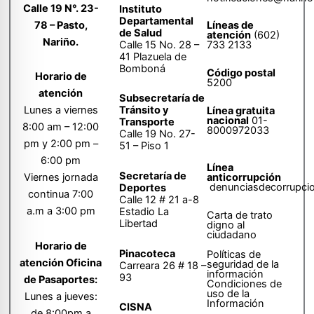
Calle 19 N°. 23-
Instituto
Departamental
78 – Pasto,
Líneas de
de Salud
atención
(602)
Nariño.
Calle 15 No. 28 –
733 2133
41 Plazuela de
Bomboná
Código postal
Horario de
5200
atención
Subsecretaría de
Tránsito y
Lunes a viernes
Línea gratuita
nacional
01-
Transporte
8:00 am – 12:00
8000972033
Calle 19 No. 27-
pm y 2:00 pm –
51 – Piso 1
6:00 pm
Línea
Secretaría de
anticorrupción
Viernes jornada
denunciasdecorrupci
Deportes
continua 7:00
Calle 12 # 21 a-8
a.m a 3:00 pm
Estadio La
Carta de trato
Libertad
digno al
ciudadano
Horario de
Pinacoteca
Políticas de
atención Oficina
seguridad de la
Carreara 26 # 18 –
información
93
de Pasaportes:
Condiciones de
uso de la
Lunes a jueves:
Información
CISNA
de 8:00pm a