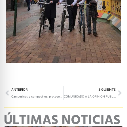
Prev
Ne
ANTERIOR
SIGUIENTE
Campesinas y campesinos: protagonistas de la transformación rural en Nariño
COMUNICADO A LA OPINIÓN PÚBLICA
ÚLTIMAS NOTICIAS