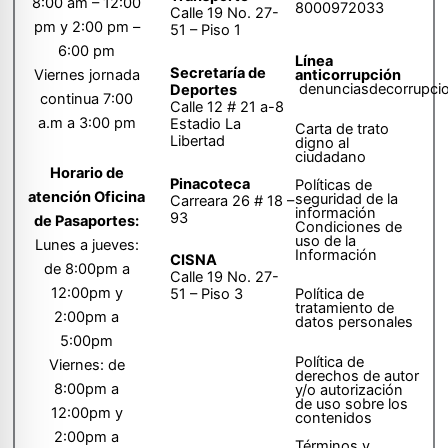
8:00 am – 12:00
8000972033
Calle 19 No. 27-
pm y 2:00 pm –
51 – Piso 1
6:00 pm
Línea
Secretaría de
anticorrupción
Viernes jornada
denunciasdecorrupci
Deportes
continua 7:00
Calle 12 # 21 a-8
a.m a 3:00 pm
Estadio La
Carta de trato
Libertad
digno al
ciudadano
Horario de
Pinacoteca
Políticas de
atención Oficina
seguridad de la
Carreara 26 # 18 –
información
93
de Pasaportes:
Condiciones de
uso de la
Lunes a jueves:
Información
CISNA
de 8:00pm a
Calle 19 No. 27-
12:00pm y
51 – Piso 3
Política de
tratamiento de
2:00pm a
datos personales
5:00pm
Política de
Viernes: de
derechos de autor
8:00pm a
y/o autorización
de uso sobre los
12:00pm y
contenidos
2:00pm a
Términos y