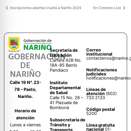
Inscripciones abiertas Vuelta a Nariño 2024
En Contexto Live
Correo
Secretaría de
GOBERNACIÓN
institucional
Educación
contactenos@narino.
Carrera 42B No.
DE
18A-85 Barrio
Notificaciones
Pandiaco
NARIÑO
judiciales
notificaciones@narino
Calle 19 N°. 23-
Instituto
Departamental
78 – Pasto,
Líneas de
de Salud
atención
(602)
Nariño.
Calle 15 No. 28 –
733 2133
41 Plazuela de
Bomboná
Código postal
Horario de
5200
atención
Subsecretaría de
Tránsito y
Lunes a viernes
Línea gratuita
nacional
01-
Transporte