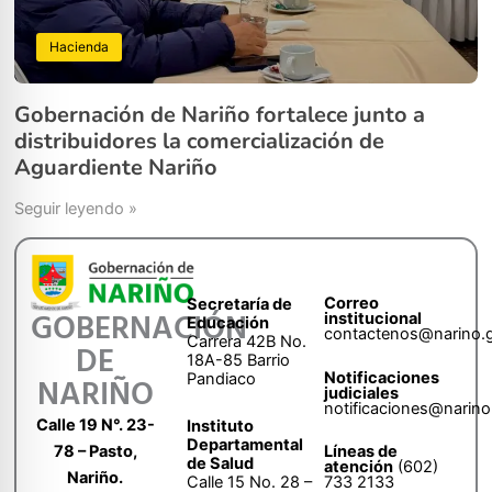
Hacienda
Gobernación de Nariño fortalece junto a
distribuidores la comercialización de
Aguardiente Nariño
Seguir leyendo »
Correo
Secretaría de
GOBERNACIÓN
institucional
Educación
contactenos@narino.
Carrera 42B No.
DE
18A-85 Barrio
Notificaciones
Pandiaco
NARIÑO
judiciales
notificaciones@narino
Calle 19 N°. 23-
Instituto
Departamental
78 – Pasto,
Líneas de
de Salud
atención
(602)
Nariño.
Calle 15 No. 28 –
733 2133