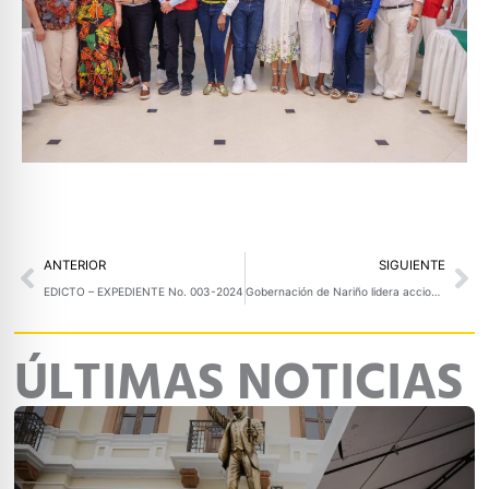
Prev
Ne
ANTERIOR
SIGUIENTE
EDICTO – EXPEDIENTE No. 003-2024
Gobernación de Nariño lidera acciones de emergencia tras desbordamiento de quebradas en San Pablo
ÚLTIMAS NOTICIAS