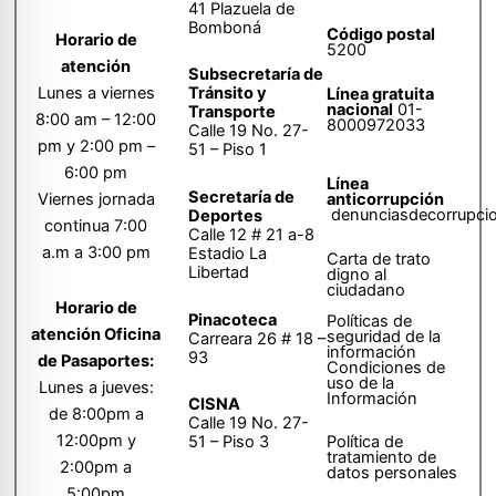
41 Plazuela de
Bomboná
Código postal
Horario de
5200
atención
Subsecretaría de
Tránsito y
Lunes a viernes
Línea gratuita
nacional
01-
Transporte
8:00 am – 12:00
8000972033
Calle 19 No. 27-
pm y 2:00 pm –
51 – Piso 1
6:00 pm
Línea
Secretaría de
anticorrupción
Viernes jornada
denunciasdecorrupci
Deportes
continua 7:00
Calle 12 # 21 a-8
a.m a 3:00 pm
Estadio La
Carta de trato
Libertad
digno al
ciudadano
Horario de
Pinacoteca
Políticas de
atención Oficina
seguridad de la
Carreara 26 # 18 –
información
93
de Pasaportes:
Condiciones de
uso de la
Lunes a jueves:
Información
CISNA
de 8:00pm a
Calle 19 No. 27-
12:00pm y
51 – Piso 3
Política de
tratamiento de
2:00pm a
datos personales
5:00pm