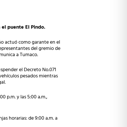
 el puente El Pindo.
iño actuó como garante en el
 representantes del gremio de
omunica a Tumaco.
suspender el Decreto No.071
e vehículos pesados mientras
al.
00 p.m. y las 5:00 a.m.,
jas horarias: de 9:00 a.m. a