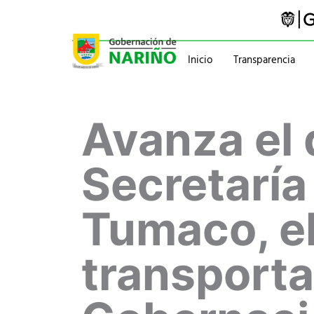
Ir
al
contenido
Inicio
Transparencia
Trámites y servicios
Gabinete
Avanza el 
Pasaportes
Gobernador
Normatividad
Información administ
Secretaría
Tumaco, el
transporta