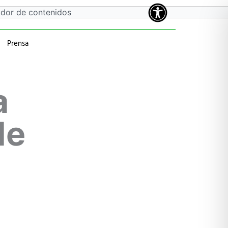
Prensa
a
 anteriores
a
de