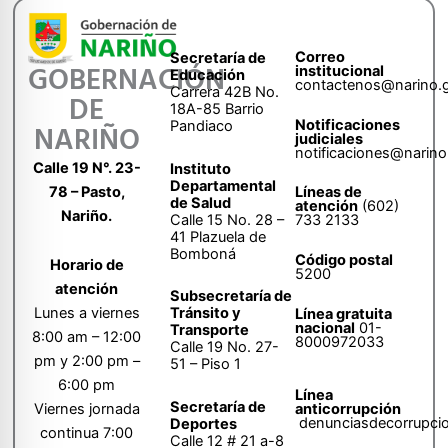
Correo
Secretaría de
GOBERNACIÓN
institucional
Educación
contactenos@narino.
Carrera 42B No.
DE
18A-85 Barrio
Notificaciones
Pandiaco
NARIÑO
judiciales
notificaciones@narino
Calle 19 N°. 23-
Instituto
Departamental
78 – Pasto,
Líneas de
de Salud
atención
(602)
Nariño.
Calle 15 No. 28 –
733 2133
41 Plazuela de
Bomboná
Código postal
Horario de
5200
atención
Subsecretaría de
Tránsito y
Lunes a viernes
Línea gratuita
nacional
01-
Transporte
8:00 am – 12:00
8000972033
Calle 19 No. 27-
pm y 2:00 pm –
51 – Piso 1
6:00 pm
Línea
Secretaría de
anticorrupción
Viernes jornada
denunciasdecorrupci
Deportes
continua 7:00
Calle 12 # 21 a-8