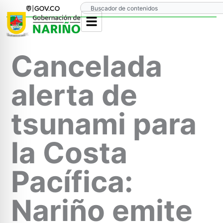
Ir
Search
al
contenido
Cancelada
alerta de
tsunami para
la Costa
Pacífica:
Nariño emite