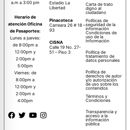
a.m a 3:00 pm
Estadio La
Carta de trato
Libertad
digno al
ciudadano
Horario de
Pinacoteca
Políticas de
atención Oficina
seguridad de la
Carreara 26 # 18 –
información
93
de Pasaportes:
Condiciones de
uso de la
Lunes a jueves:
Información
CISNA
de 8:00pm a
Calle 19 No. 27-
12:00pm y
51 – Piso 3
Política de
tratamiento de
2:00pm a
datos personales
5:00pm
Política de
Viernes: de
derechos de autor
8:00pm a
y/o autorización
de uso sobre los
12:00pm y
contenidos
2:00pm a
Términos y
Condiciones
4:00pm
Transparencia y
acceso a la
información
pública