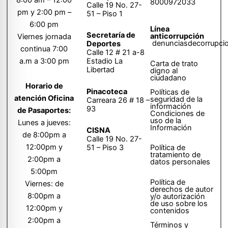
8000972033
Calle 19 No. 27-
pm y 2:00 pm –
51 – Piso 1
6:00 pm
Línea
Secretaría de
anticorrupción
Viernes jornada
denunciasdecorrupci
Deportes
continua 7:00
Calle 12 # 21 a-8
a.m a 3:00 pm
Estadio La
Carta de trato
Libertad
digno al
ciudadano
Horario de
Pinacoteca
Políticas de
atención Oficina
seguridad de la
Carreara 26 # 18 –
información
93
de Pasaportes:
Condiciones de
uso de la
Lunes a jueves:
Información
CISNA
de 8:00pm a
Calle 19 No. 27-
12:00pm y
51 – Piso 3
Política de
tratamiento de
2:00pm a
datos personales
5:00pm
Política de
Viernes: de
derechos de autor
8:00pm a
y/o autorización
de uso sobre los
12:00pm y
contenidos
2:00pm a
Términos y