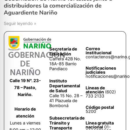
distribuidores la comercialización de
Aguardiente Nariño
Seguir leyendo »
Correo
Secretaría de
GOBERNACIÓN
institucional
Educación
contactenos@narino.
Carrera 42B No.
DE
18A-85 Barrio
Notificaciones
Pandiaco
NARIÑO
judiciales
notificaciones@narino
Calle 19 N°. 23-
Instituto
Departamental
78 – Pasto,
Líneas de
de Salud
atención
(602)
Nariño.
Calle 15 No. 28 –
733 2133
41 Plazuela de
Bomboná
Código postal
Horario de
5200
atención
Subsecretaría de
Tránsito y
Lunes a viernes
Línea gratuita
nacional
01-
Transporte
8:00 am – 12:00