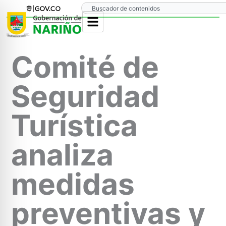
Ir
Search
al
contenido
Comité de
Seguridad
Turística
analiza
medidas
preventivas y