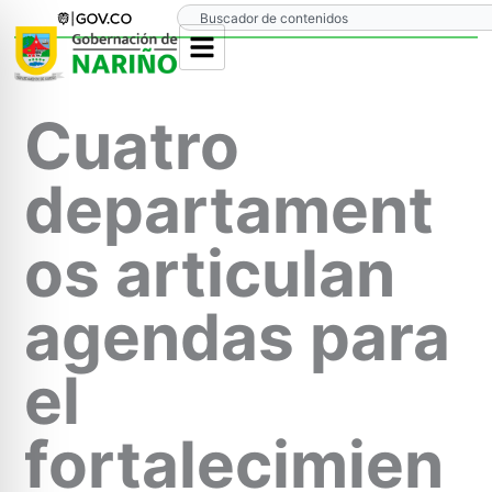
Ir
Search
al
contenido
Cuatro
departament
os articulan
agendas para
el
fortalecimien