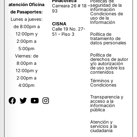
Pinacoteca
Políticas de
atención Oficina
seguridad de la
Carreara 26 # 18 –
información
93
de Pasaportes:
Condiciones de
uso de la
Lunes a jueves:
Información
CISNA
de 8:00pm a
Calle 19 No. 27-
12:00pm y
51 – Piso 3
Política de
tratamiento de
2:00pm a
datos personales
5:00pm
Política de
Viernes: de
derechos de autor
8:00pm a
y/o autorización
de uso sobre los
12:00pm y
contenidos
2:00pm a
Términos y
Condiciones
4:00pm
Transparencia y
acceso a la
información
pública
Atención y
servicios a la
ciudadanía