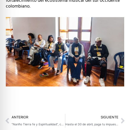
fortalecimiento del ecosistema musical del sur occidente
colombiano.
Prev
Ne
ANTERIOR
SIGUIENTE
“Nariño Tierra fe y Espiritualidad”, cartilla que promueve el turismo religioso
Hasta el 30 de abril, paga tu impuesto vehicular con el 20% de descuento y contribuye al desarrollo de Nariño