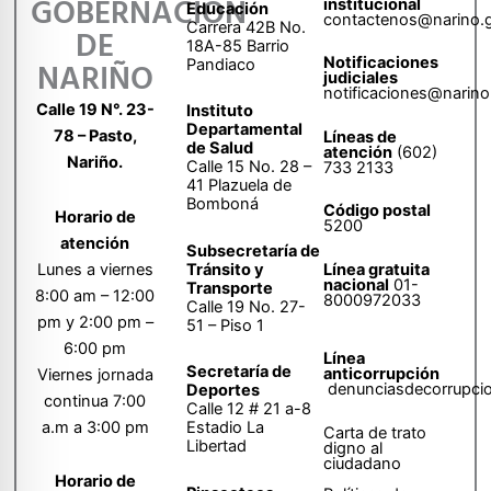
GOBERNACIÓN
institucional
Educación
contactenos@narino.
Carrera 42B No.
DE
18A-85 Barrio
Notificaciones
Pandiaco
NARIÑO
judiciales
notificaciones@narino
Calle 19 N°. 23-
Instituto
Departamental
78 – Pasto,
Líneas de
de Salud
atención
(602)
Nariño.
Calle 15 No. 28 –
733 2133
41 Plazuela de
Bomboná
Código postal
Horario de
5200
atención
Subsecretaría de
Tránsito y
Lunes a viernes
Línea gratuita
nacional
01-
Transporte
8:00 am – 12:00
8000972033
Calle 19 No. 27-
pm y 2:00 pm –
51 – Piso 1
6:00 pm
Línea
Secretaría de
anticorrupción
Viernes jornada
denunciasdecorrupci
Deportes
continua 7:00
Calle 12 # 21 a-8
a.m a 3:00 pm
Estadio La
Carta de trato
Libertad
digno al
ciudadano
Horario de