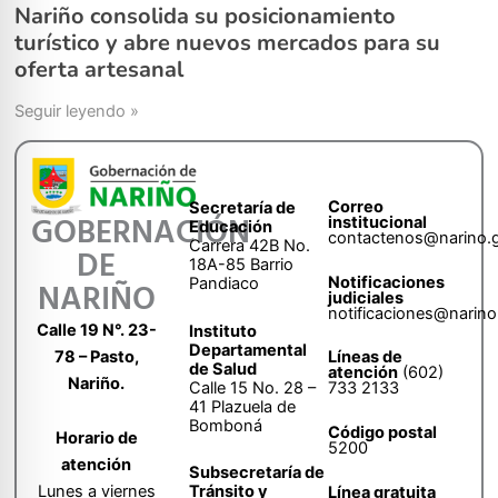
Nariño consolida su posicionamiento
turístico y abre nuevos mercados para su
oferta artesanal
Seguir leyendo »
Correo
Secretaría de
GOBERNACIÓN
institucional
Educación
contactenos@narino.
Carrera 42B No.
DE
18A-85 Barrio
Notificaciones
Pandiaco
NARIÑO
judiciales
notificaciones@narino
Calle 19 N°. 23-
Instituto
Departamental
78 – Pasto,
Líneas de
de Salud
atención
(602)
Nariño.
Calle 15 No. 28 –
733 2133
41 Plazuela de
Bomboná
Código postal
Horario de
5200
atención
Subsecretaría de
Tránsito y
Lunes a viernes
Línea gratuita