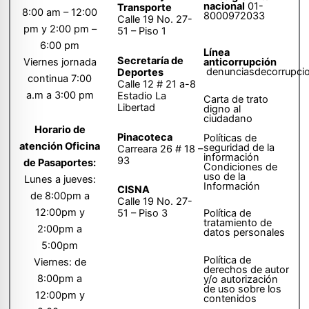
nacional
01-
Transporte
8:00 am – 12:00
8000972033
Calle 19 No. 27-
pm y 2:00 pm –
51 – Piso 1
6:00 pm
Línea
Secretaría de
anticorrupción
Viernes jornada
denunciasdecorrupci
Deportes
continua 7:00
Calle 12 # 21 a-8
a.m a 3:00 pm
Estadio La
Carta de trato
Libertad
digno al
ciudadano
Horario de
Pinacoteca
Políticas de
atención Oficina
seguridad de la
Carreara 26 # 18 –
información
93
de Pasaportes:
Condiciones de
uso de la
Lunes a jueves:
Información
CISNA
de 8:00pm a
Calle 19 No. 27-
12:00pm y
51 – Piso 3
Política de
tratamiento de
2:00pm a
datos personales
5:00pm
Política de
Viernes: de
derechos de autor
8:00pm a
y/o autorización
de uso sobre los
12:00pm y
contenidos