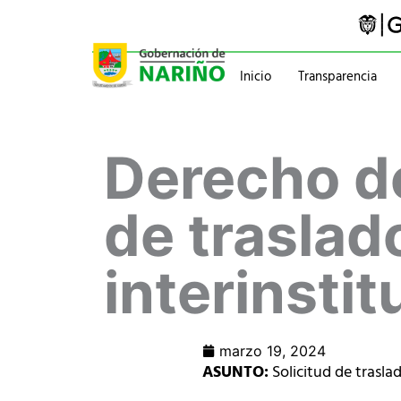
Ir
al
contenido
Inicio
Transparencia
Trámites y servicios
Gabinete
Derecho de
Pasaportes
Gobernador
Normatividad
Información administ
de traslad
interinstit
marzo 19, 2024
ASUNTO:
Solicitud de trasla