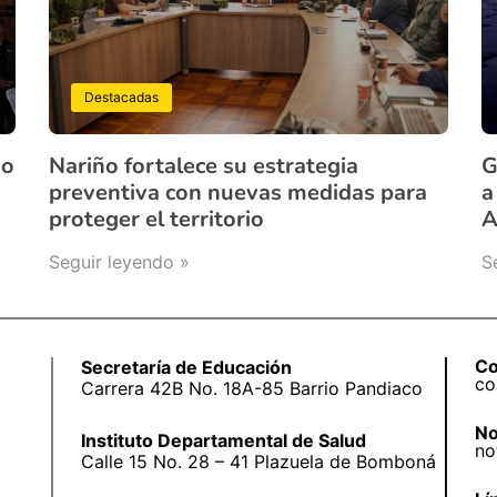
Destacadas
ño
Nariño fortalece su estrategia
G
preventiva con nuevas medidas para
a
proteger el territorio
A
Seguir leyendo »
S
Co
Secretaría de Educación
co
Carrera 42B No. 18A-85 Barrio Pandiaco
No
Instituto Departamental de Salud
no
Calle 15 No. 28 – 41 Plazuela de Bomboná