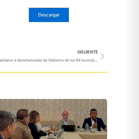
Descargar
Next
SIGUIENTE
Gobernación de Nariño, USAID y ART, capacitaron a Secretarios(as) de Gobierno de los 64 municipios del departamento de Nariño, en la elaboración del capítulo “Construcción de Paz, del Programa Gobernabilidad Responsable”.