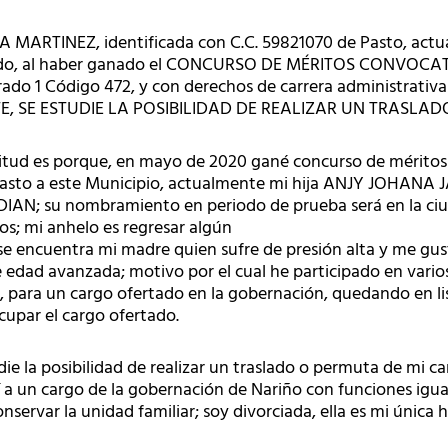
MARTINEZ, identificada con C.C. 59821070 de Pasto, act
irido, al haber ganado el CONCURSO DE MÉRITOS CONVOCA
do 1 Código 472, y con derechos de carrera administrativa 
, SE ESTUDIE LA POSIBILIDAD DE REALIZAR UN TRASLAD
icitud es porque, en mayo de 2020 gané concurso de méritos
 Pasto a este Municipio, actualmente mi hija ANJY JOHANA 
DIAN; su nombramiento en periodo de prueba será en la ciu
s; mi anhelo es regresar algún
 se encuentra mi madre quien sufre de presión alta y me gu
 edad avanzada; motivo por el cual he participado en vario
ño, para un cargo ofertado en la gobernación, quedando en li
cupar el cargo ofertado.
udie la posibilidad de realizar un traslado o permuta de mi 
 a un cargo de la gobernación de Nariño con funciones igual
ervar la unidad familiar; soy divorciada, ella es mi única hi