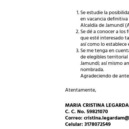
Se estudie la posibili
en vacancia definitiva
Alcaldía de Jamundí (A
Se dé a conocer a los 
que esté interesado t
así como lo establece e
Se me tenga en cuenta 
de elegibles territoria
Jamundí; así mismo an
nombrada.
Agradeciendo de antem
Atentamente,
MARIA CRISTINA LEGARD
C. C. No. 59821070
Correo:
cristina.legardam
Celular: 3178072549