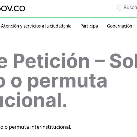
Search
Atención y servicios a la ciudadanía
Participa
Gobernación
Gaceta Departamental
Sentencia Rio Guaitar
Departamento
Administraciones
 Petición – Sol
Notificaciones
PQRSD
Historia
2020-2023
Calendario de eventos
Ubicación
rativa
Símbolos
2016-2019
Mapa
2012-2015
o o permuta
Personajes
ucional.
do o permuta interinstitucional.