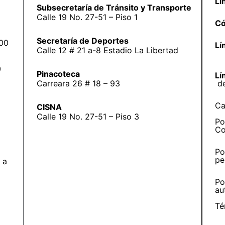
Lí
Subsecretaría de Tránsito y Transporte
Calle 19 No. 27-51 – Piso 1
Có
Secretaría de Deportes
:00
Lí
Calle 12 # 21 a-8 Estadio La Libertad
0
Pinacoteca
Lí
Carreara 26 # 18 – 93
d
Ca
CISNA
Calle 19 No. 27-51 – Piso 3
Po
Co
Po
pe
 a
Po
au
Té