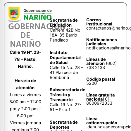
Correo
Secretaría de
GOBERNACIÓN
institucional
Educación
contactenos@narino.
Carrera 42B No.
DE
18A-85 Barrio
Notificaciones
Pandiaco
NARIÑO
judiciales
notificaciones@narino
Calle 19 N°. 23-
Instituto
Departamental
78 – Pasto,
Líneas de
de Salud
atención
(602)
Nariño.
Calle 15 No. 28 –
733 2133
41 Plazuela de
Bomboná
Código postal
Horario de
5200
atención
Subsecretaría de
Tránsito y
Lunes a viernes
Línea gratuita
nacional
01-
Transporte
8:00 am – 12:00
8000972033
Calle 19 No. 27-
pm y 2:00 pm –
51 – Piso 1
6:00 pm
Línea
Secretaría de
anticorrupción
Viernes jornada
denunciasdecorrupci
Deportes
continua 7:00