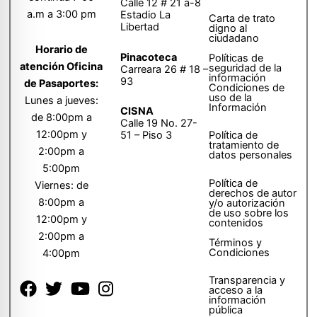
Calle 12 # 21 a-8
a.m a 3:00 pm
Estadio La
Carta de trato
Libertad
digno al
ciudadano
Horario de
Pinacoteca
Políticas de
atención Oficina
seguridad de la
Carreara 26 # 18 –
información
93
de Pasaportes:
Condiciones de
uso de la
Lunes a jueves:
Información
CISNA
de 8:00pm a
Calle 19 No. 27-
12:00pm y
51 – Piso 3
Política de
tratamiento de
2:00pm a
datos personales
5:00pm
Política de
Viernes: de
derechos de autor
8:00pm a
y/o autorización
de uso sobre los
12:00pm y
contenidos
2:00pm a
Términos y
Condiciones
4:00pm
Transparencia y
acceso a la
información
pública