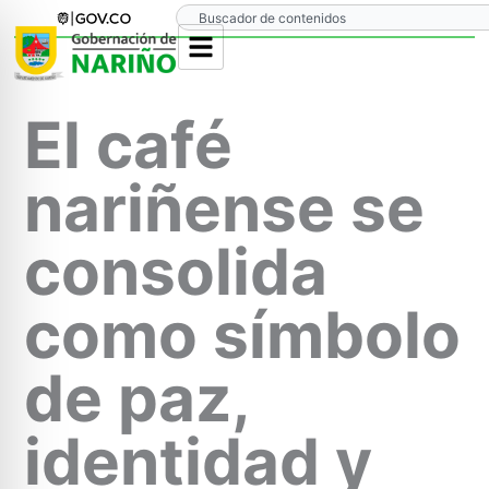
Ir
Search
al
contenido
El café
nariñense se
consolida
como símbolo
de paz,
identidad y