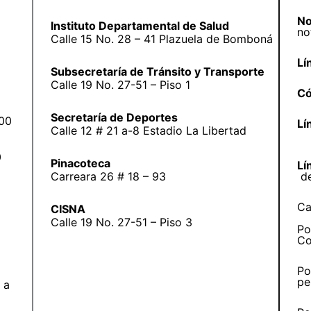
No
Instituto Departamental de Salud
no
Calle 15 No. 28 – 41 Plazuela de Bomboná
Lí
Subsecretaría de Tránsito y Transporte
Calle 19 No. 27-51 – Piso 1
Có
Secretaría de Deportes
:00
Lí
Calle 12 # 21 a-8 Estadio La Libertad
0
Pinacoteca
Lí
Carreara 26 # 18 – 93
d
Ca
CISNA
Calle 19 No. 27-51 – Piso 3
Po
Co
Po
pe
 a