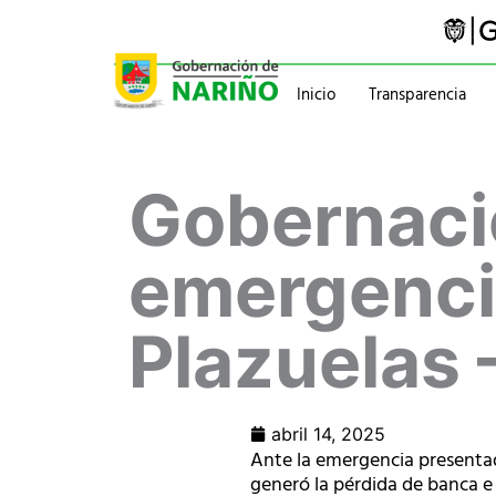
Ir
al
contenido
Inicio
Transparencia
Trámites y servicios
Gabinete
Gobernaci
Pasaportes
Gobernador
Normatividad
Información administ
emergencia
Plazuelas 
abril 14, 2025
Ante la emergencia presentada
generó la pérdida de banca e