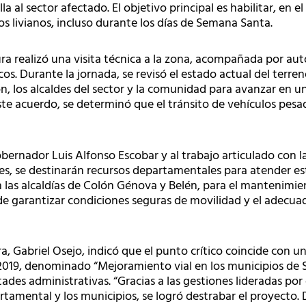
a al sector afectado. El objetivo principal es habilitar, en 
os livianos, incluso durante los días de Semana Santa.
ura realizó una visita técnica a la zona, acompañada por auto
os. Durante la jornada, se revisó el estado actual del terre
n, los alcaldes del sector y la comunidad para avanzar en u
te acuerdo, se determinó que el tránsito de vehículos pesad
bernador Luis Alfonso Escobar y al trabajo articulado con 
es, se destinarán recursos departamentales para atender e
 las alcaldías de Colón Génova y Belén, para el mantenimie
n de garantizar condiciones seguras de movilidad y el adecu
ura, Gabriel Osejo, indicó que el punto crítico coincide co
2019, denominado “Mejoramiento vial en los municipios de S
tades administrativas. “Gracias a las gestiones lideradas po
tamental y los municipios, se logró destrabar el proyecto.