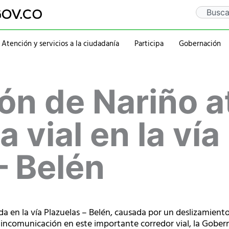
Search
Atención y servicios a la ciudadanía
Participa
Gobernación
Gaceta Departamental
Sentencia Rio Guaitar
Departamento
Administraciones
ón de Nariño a
Notificaciones
PQRSD
Historia
2020-2023
Calendario de eventos
Ubicación
rativa
Símbolos
2016-2019
Mapa
2012-2015
 vial en la vía
Personajes
– Belén
 en la vía Plazuelas – Belén, causada por un deslizamiento
 incomunicación en este importante corredor vial, la Gober