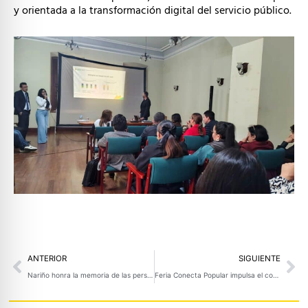
y orientada a la transformación digital del servicio público.
Prev
Ne
ANTERIOR
SIGUIENTE
Nariño honra la memoria de las personas desaparecidas y exalta la lucha de sus familias
Feria Conecta Popular impulsa el comercio local y fortalece la economía popular en el suroccidente colombiano