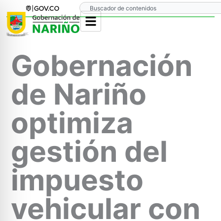
Ir
Search
al
contenido
Gobernación
de Nariño
optimiza
gestión del
impuesto
vehicular con