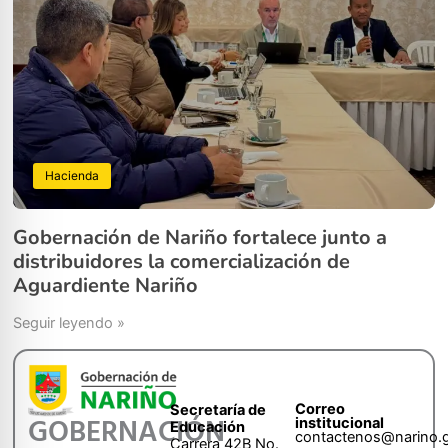
Hacienda
Gobernación de Nariño fortalece junto a
distribuidores la comercialización de
Aguardiente Nariño
Seguir leyendo »
Correo
Secretaría de
GOBERNACIÓN
institucional
Educación
contactenos@narino.
Carrera 42B No.