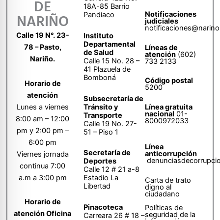
DE
18A-85 Barrio
Notificaciones
Pandiaco
NARIÑO
judiciales
notificaciones@narino
Calle 19 N°. 23-
Instituto
Departamental
78 – Pasto,
Líneas de
de Salud
atención
(602)
Nariño.
Calle 15 No. 28 –
733 2133
41 Plazuela de
Bomboná
Código postal
Horario de
5200
atención
Subsecretaría de
Tránsito y
Lunes a viernes
Línea gratuita
nacional
01-
Transporte
8:00 am – 12:00
8000972033
Calle 19 No. 27-
pm y 2:00 pm –
51 – Piso 1
6:00 pm
Línea
Secretaría de
anticorrupción
Viernes jornada
denunciasdecorrupci
Deportes
continua 7:00
Calle 12 # 21 a-8
a.m a 3:00 pm
Estadio La
Carta de trato
Libertad
digno al
ciudadano
Horario de
Pinacoteca
Políticas de
atención Oficina
seguridad de la
Carreara 26 # 18 –