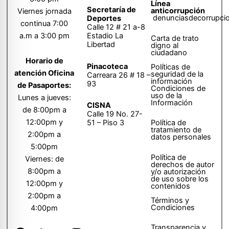
Línea
Secretaría de
anticorrupción
Viernes jornada
denunciasdecorrupci
Deportes
continua 7:00
Calle 12 # 21 a-8
a.m a 3:00 pm
Estadio La
Carta de trato
Libertad
digno al
ciudadano
Horario de
Pinacoteca
Políticas de
atención Oficina
seguridad de la
Carreara 26 # 18 –
información
93
de Pasaportes:
Condiciones de
uso de la
Lunes a jueves:
Información
CISNA
de 8:00pm a
Calle 19 No. 27-
12:00pm y
51 – Piso 3
Política de
tratamiento de
2:00pm a
datos personales
5:00pm
Política de
Viernes: de
derechos de autor
8:00pm a
y/o autorización
de uso sobre los
12:00pm y
contenidos
2:00pm a
Términos y
Condiciones
4:00pm
Transparencia y