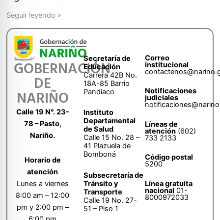
Seguir leyendo »
Correo
Secretaría de
GOBERNACIÓN
institucional
Educación
contactenos@narino.
Carrera 42B No.
DE
18A-85 Barrio
Notificaciones
Pandiaco
NARIÑO
judiciales
notificaciones@narino
Calle 19 N°. 23-
Instituto
Departamental
78 – Pasto,
Líneas de
de Salud
atención
(602)
Nariño.
Calle 15 No. 28 –
733 2133
41 Plazuela de
Bomboná
Código postal
Horario de
5200
atención
Subsecretaría de
Tránsito y
Lunes a viernes
Línea gratuita
nacional
01-
Transporte
8:00 am – 12:00
8000972033
Calle 19 No. 27-
pm y 2:00 pm –
51 – Piso 1
6:00 pm