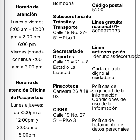
Bomboná
Código postal
Horario de
5200
atención
Subsecretaría de
Tránsito y
Lunes a viernes
Línea gratuita
nacional
01-
Transporte
8:00 am – 12:00
8000972033
Calle 19 No. 27-
pm y 2:00 pm –
51 – Piso 1
6:00 pm
Línea
Secretaría de
anticorrupción
Viernes jornada
denunciasdecorrupci
Deportes
continua 7:00
Calle 12 # 21 a-8
a.m a 3:00 pm
Estadio La
Carta de trato
Libertad
digno al
ciudadano
Horario de
Pinacoteca
Políticas de
atención Oficina
seguridad de la
Carreara 26 # 18 –
información
93
de Pasaportes:
Condiciones de
uso de la
Lunes a jueves:
Información
CISNA
de 8:00pm a
Calle 19 No. 27-
12:00pm y
51 – Piso 3
Política de
tratamiento de
2:00pm a
datos personales
5:00pm