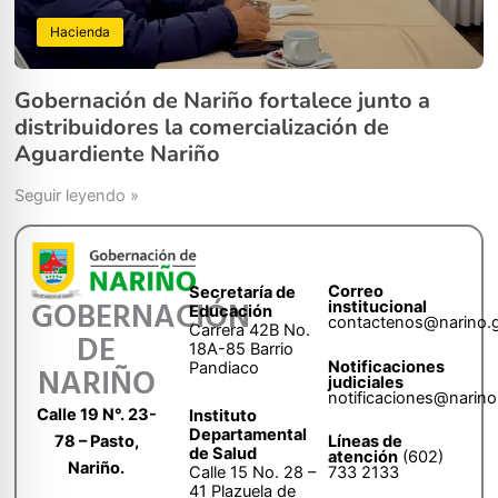
Hacienda
Gobernación de Nariño fortalece junto a
distribuidores la comercialización de
Aguardiente Nariño
Seguir leyendo »
Correo
Secretaría de
GOBERNACIÓN
institucional
Educación
contactenos@narino.
Carrera 42B No.
DE
18A-85 Barrio
Notificaciones
Pandiaco
NARIÑO
judiciales
notificaciones@narino
Calle 19 N°. 23-
Instituto
Departamental
78 – Pasto,
Líneas de
de Salud
atención
(602)
Nariño.
Calle 15 No. 28 –
733 2133
41 Plazuela de