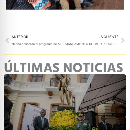
Prev
Ne
ANTERIOR
SIGUIENTE
Nariño consolidó el programa de Alimentación Escolar con identidad indígena
MANDAMIENTO DE PAGO PROCESO ESPECIAL NO. SHCCE-004-2025
ÚLTIMAS NOTICIAS