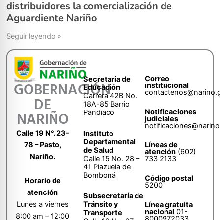
distribuidores la comercialización de
Aguardiente Nariño
Seguir leyendo »
Correo
Secretaría de
GOBERNACIÓN
institucional
Educación
contactenos@narino.
Carrera 42B No.
DE
18A-85 Barrio
Notificaciones
Pandiaco
NARIÑO
judiciales
notificaciones@narino
Calle 19 N°. 23-
Instituto
Departamental
78 – Pasto,
Líneas de
de Salud
atención
(602)
Nariño.
Calle 15 No. 28 –
733 2133
41 Plazuela de
Bomboná
Código postal
Horario de
5200
atención
Subsecretaría de
Tránsito y
Lunes a viernes
Línea gratuita
nacional
01-
Transporte
8:00 am – 12:00
8000972033