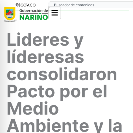
Ir
Search
al
contenido
Lideres y
líderesas
consolidaron
Pacto por el
Medio
Ambiente y la