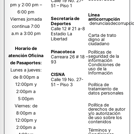
Calle 19 No. 27-
pm y 2:00 pm –
51 – Piso 1
6:00 pm
Línea
Secretaría de
anticorrupción
Viernes jornada
denunciasdecorrupci
Deportes
continua 7:00
Calle 12 # 21 a-8
a.m a 3:00 pm
Estadio La
Carta de trato
Libertad
digno al
ciudadano
Horario de
Pinacoteca
Políticas de
atención Oficina
seguridad de la
Carreara 26 # 18 –
información
93
de Pasaportes:
Condiciones de
uso de la
Lunes a jueves:
Información
CISNA
de 8:00pm a
Calle 19 No. 27-
12:00pm y
51 – Piso 3
Política de
tratamiento de
2:00pm a
datos personales
5:00pm
Política de
Viernes: de
derechos de autor
8:00pm a
y/o autorización
de uso sobre los
12:00pm y
contenidos
2:00pm a
Términos y