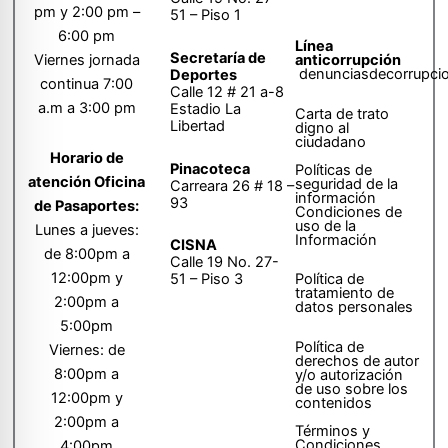
pm y 2:00 pm –
51 – Piso 1
6:00 pm
Línea
Secretaría de
anticorrupción
Viernes jornada
denunciasdecorrupci
Deportes
continua 7:00
Calle 12 # 21 a-8
a.m a 3:00 pm
Estadio La
Carta de trato
Libertad
digno al
ciudadano
Horario de
Pinacoteca
Políticas de
atención Oficina
seguridad de la
Carreara 26 # 18 –
información
93
de Pasaportes:
Condiciones de
uso de la
Lunes a jueves:
Información
CISNA
de 8:00pm a
Calle 19 No. 27-
12:00pm y
51 – Piso 3
Política de
tratamiento de
2:00pm a
datos personales
5:00pm
Política de
Viernes: de
derechos de autor
8:00pm a
y/o autorización
de uso sobre los
12:00pm y
contenidos
2:00pm a
Términos y
Condiciones
4:00pm