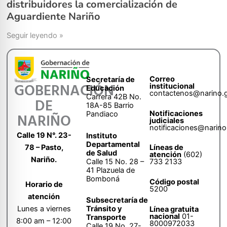
distribuidores la comercialización de
Aguardiente Nariño
Seguir leyendo »
Correo
Secretaría de
GOBERNACIÓN
institucional
Educación
contactenos@narino.
Carrera 42B No.
DE
18A-85 Barrio
Notificaciones
Pandiaco
NARIÑO
judiciales
notificaciones@narino
Calle 19 N°. 23-
Instituto
Departamental
78 – Pasto,
Líneas de
de Salud
atención
(602)
Nariño.
Calle 15 No. 28 –
733 2133
41 Plazuela de
Bomboná
Código postal
Horario de
5200
atención
Subsecretaría de
Tránsito y
Lunes a viernes
Línea gratuita
nacional
01-
Transporte
8:00 am – 12:00
8000972033
Calle 19 No. 27-