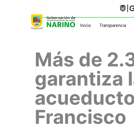
Ir
al
contenido
Inicio
Transparencia
Trámites y servicios
Gabinete
Más de 2.
Pasaportes
Gobernador
Normatividad
Información administ
garantiza l
acueducto
Francisco