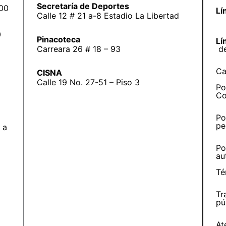
Secretaría de Deportes
:00
Lí
Calle 12 # 21 a-8 Estadio La Libertad
0
Pinacoteca
Lí
Carreara 26 # 18 – 93
d
Ca
CISNA
Calle 19 No. 27-51 – Piso 3
Po
Co
Po
pe
 a
Po
au
Té
Tr
pú
At