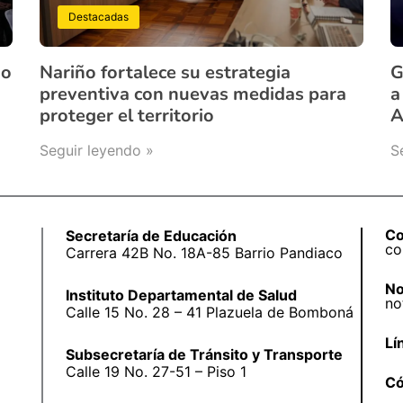
Destacadas
ño
Nariño fortalece su estrategia
G
preventiva con nuevas medidas para
a
proteger el territorio
A
Seguir leyendo »
S
Co
Secretaría de Educación
co
Carrera 42B No. 18A-85 Barrio Pandiaco
No
Instituto Departamental de Salud
no
Calle 15 No. 28 – 41 Plazuela de Bomboná
Lí
Subsecretaría de Tránsito y Transporte
Calle 19 No. 27-51 – Piso 1
Có