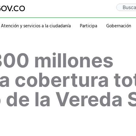
Search
Atención y servicios a la ciudadanía
Participa
Gobernación
Gaceta Departamental
Sentencia Rio Guaitar
Departamento
Administraciones
300 millones
Notificaciones
PQRSD
Historia
2020-2023
Calendario de eventos
Ubicación
rativa
Símbolos
2016-2019
Mapa
2012-2015
a cobertura tot
Personajes
 de la Vereda 