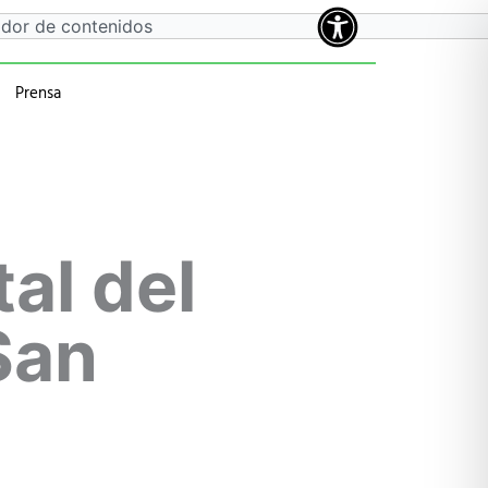
Prensa
a
 anteriores
al del
San