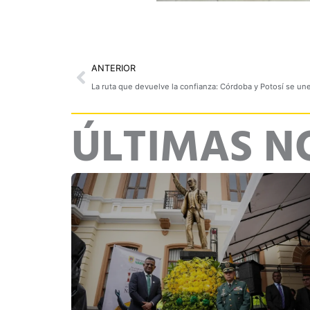
Prev
ANTERIOR
La ruta que devuelve la confianza: Córdoba y Potosí se unen
ÚLTIMAS N