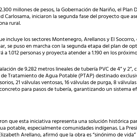
 2.300 millones de pesos, la Gobernación de Nariño, el Pla
ud Carlosama, iniciaron la segunda fase del proyecto que a
ona rural.
ue incluye los sectores Montenegro, Arellanos y El Socorro,
bar, se puso en marcha con la segunda etapa del plan de op
á a 1.012 personas y proyecta atender a 1.190 en los próximo
alación de 9.282 metros lineales de tubería PVC de 4” y 2”,
 de Tratamiento de Agua Potable (PTAP) destinado exclusi
rios, 21 válvulas ventosas, 16 válvulas de purga, 8 válvulas 
concreto para pasos de tubería, garantizando un sistema ef
on que esta iniciativa representa una solución histórica pa
agua potable, especialmente comunidades indígenas. La Pres
lizabeth Arellano, afirmó que la obra es “sinónimo de vida” 