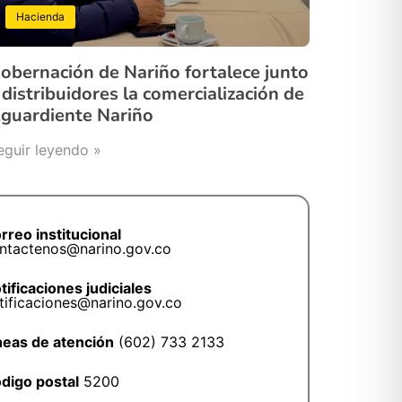
Hacienda
obernación de Nariño fortalece junto
 distribuidores la comercialización de
guardiente Nariño
eguir leyendo »
rreo institucional
ntactenos@narino.gov.co
tificaciones judiciales
tificaciones@narino.gov.co
neas de atención
(602) 733 2133
digo postal
5200