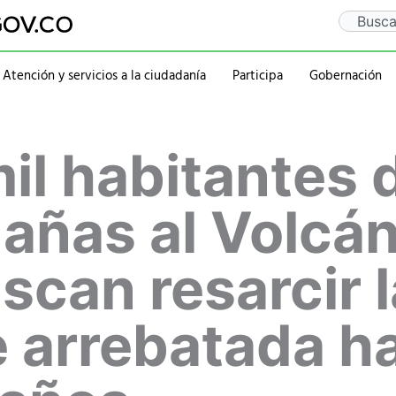
Search
Atención y servicios a la ciudadanía
Participa
Gobernación
Gaceta Departamental
Sentencia Rio Guaitar
Departamento
Administraciones
il habitantes 
Notificaciones
PQRSD
Historia
2020-2023
Calendario de eventos
Ubicación
rativa
Símbolos
2016-2019
Mapa
2012-2015
añas al Volcá
Personajes
scan resarcir l
e arrebatada h