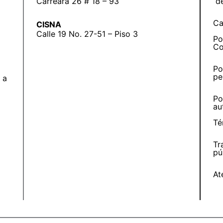
Carreara 26 # 18 – 93
d
Ca
CISNA
Calle 19 No. 27-51 – Piso 3
Po
Co
Po
pe
 a
Po
au
Té
Tr
pú
At