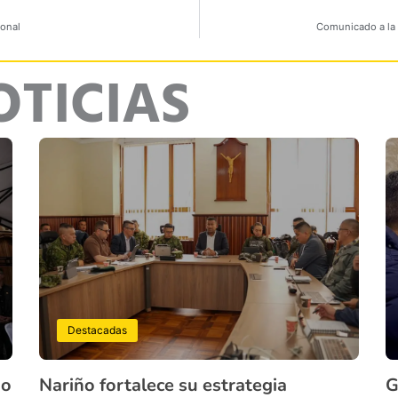
ional
Comunicado a la 
OTICIAS
Destacadas
ño
Nariño fortalece su estrategia
G