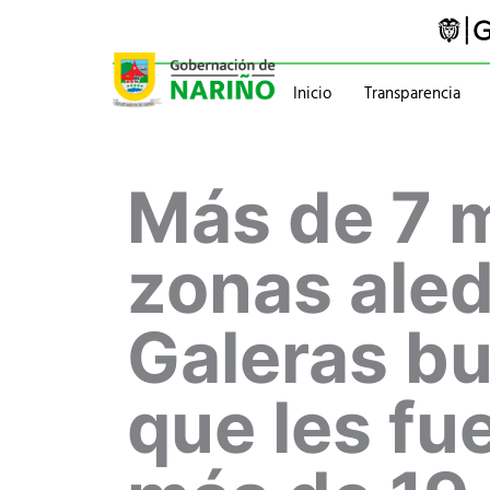
Ir
al
contenido
Inicio
Transparencia
Trámites y servicios
Gabinete
Más de 7 m
Pasaportes
Gobernador
Normatividad
Información administ
zonas aled
Galeras bu
que les fu