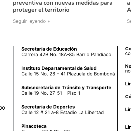
preventiva con nuevas medidas para
a
proteger el territorio
A
Seguir leyendo »
S
Co
Secretaría de Educación
co
Carrera 42B No. 18A-85 Barrio Pandiaco
No
Instituto Departamental de Salud
no
Calle 15 No. 28 – 41 Plazuela de Bomboná
Lí
Subsecretaría de Tránsito y Transporte
Calle 19 No. 27-51 – Piso 1
Có
Secretaría de Deportes
:00
Lí
Calle 12 # 21 a-8 Estadio La Libertad
0
Pinacoteca
Lí