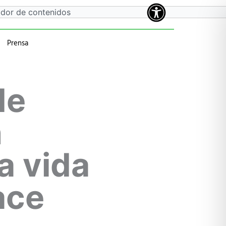
Prensa
a
 anteriores
de
n
a vida
ace