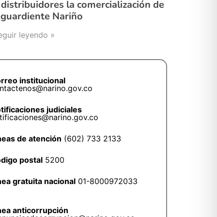
 distribuidores la comercialización de
guardiente Nariño
eguir leyendo »
rreo institucional
ntactenos@narino.gov.co
tificaciones judiciales
tificaciones@narino.gov.co
neas de atención
(602) 733 2133
digo postal
5200
nea gratuita nacional
01-8000972033
nea anticorrupción