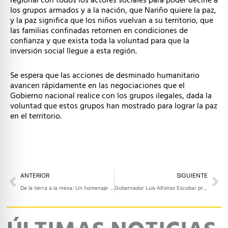
regional con todos los actores sociales para poder decirle a
los grupos armados y a la nación, que Nariño quiere la paz,
y la paz significa que los niños vuelvan a su territorio, que
las familias confinadas retornen en condiciones de
confianza y que exista toda la voluntad para que la
inversión social llegue a esta región.
Se espera que las acciones de desminado humanitario
avancen rápidamente en las negociaciones que el
Gobierno nacional realice con los grupos ilegales, dada la
voluntad que estos grupos han mostrado para lograr la paz
en el territorio.
Prev
Ne
ANTERIOR
SIGUIENTE
De la tierra a la mesa: Un homenaje a la agricultura campesina de Nariño
Gobernador Luis Alfonso Escobar propone la paz para Nariño por la vía del desarrollo