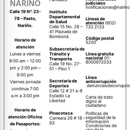
NARIÑO
judiciales
notificaciones@narino
Calle 19 N°. 23-
Instituto
Departamental
78 – Pasto,
Líneas de
de Salud
atención
(602)
Nariño.
Calle 15 No. 28 –
733 2133
41 Plazuela de
Bomboná
Código postal
Horario de
5200
atención
Subsecretaría de
Tránsito y
Lunes a viernes
Línea gratuita
nacional
01-
Transporte
8:00 am – 12:00
8000972033
Calle 19 No. 27-
pm y 2:00 pm –
51 – Piso 1
6:00 pm
Línea
Secretaría de
anticorrupción
Viernes jornada
denunciasdecorrupci
Deportes
continua 7:00
Calle 12 # 21 a-8
a.m a 3:00 pm
Estadio La
Carta de trato
Libertad
digno al
ciudadano
Horario de
Pinacoteca
Políticas de
atención Oficina
seguridad de la
Carreara 26 # 18 –
información
93
de Pasaportes:
Condiciones de
uso de la