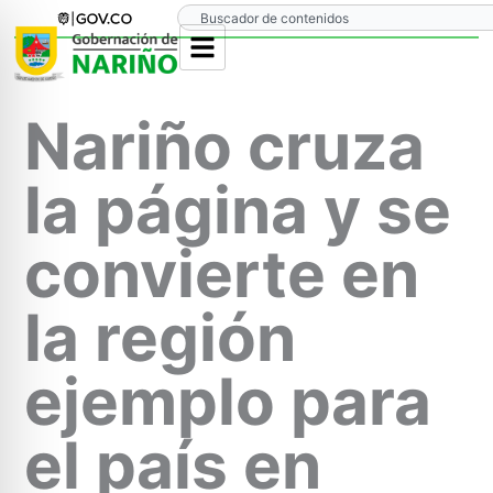
Ir
Search
al
contenido
Nariño cruza
la página y se
convierte en
la región
ejemplo para
el país en