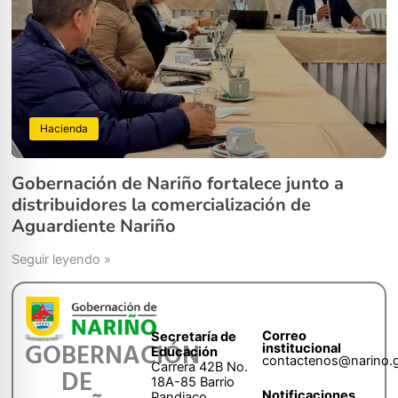
Hacienda
Gobernación de Nariño fortalece junto a
distribuidores la comercialización de
Aguardiente Nariño
Seguir leyendo »
Correo
Secretaría de
GOBERNACIÓN
institucional
Educación
contactenos@narino.
Carrera 42B No.
DE
18A-85 Barrio
Notificaciones
Pandiaco