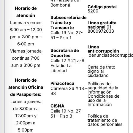
Bomboná
Código postal
Horario de
5200
atención
Subsecretaría de
Tránsito y
Lunes a viernes
Línea gratuita
nacional
01-
Transporte
8:00 am – 12:00
8000972033
Calle 19 No. 27-
pm y 2:00 pm –
51 – Piso 1
6:00 pm
Línea
Secretaría de
anticorrupción
Viernes jornada
denunciasdecorrupci
Deportes
continua 7:00
Calle 12 # 21 a-8
a.m a 3:00 pm
Estadio La
Carta de trato
Libertad
digno al
ciudadano
Horario de
Pinacoteca
Políticas de
atención Oficina
seguridad de la
Carreara 26 # 18 –
información
93
de Pasaportes:
Condiciones de
uso de la
Lunes a jueves:
Información
CISNA
de 8:00pm a
Calle 19 No. 27-
12:00pm y
51 – Piso 3
Política de
tratamiento de
2:00pm a
datos personales
5:00pm