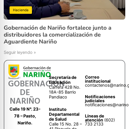
Hacienda
Gobernación de Nariño fortalece junto a
distribuidores la comercialización de
Aguardiente Nariño
Seguir leyendo »
Correo
Secretaría de
GOBERNACIÓN
institucional
Educación
contactenos@narino.
Carrera 42B No.
DE
18A-85 Barrio
Notificaciones
Pandiaco
NARIÑO
judiciales
notificaciones@narino
Calle 19 N°. 23-
Instituto
Departamental
78 – Pasto,
Líneas de
de Salud
atención
(602)
Nariño.
Calle 15 No. 28 –
733 2133
41 Plazuela de