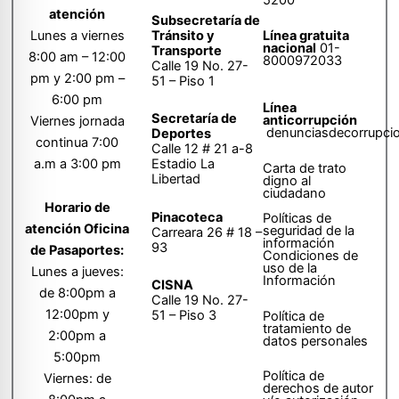
5200
atención
Subsecretaría de
Tránsito y
Lunes a viernes
Línea gratuita
nacional
01-
Transporte
8:00 am – 12:00
8000972033
Calle 19 No. 27-
pm y 2:00 pm –
51 – Piso 1
6:00 pm
Línea
Secretaría de
anticorrupción
Viernes jornada
denunciasdecorrupci
Deportes
continua 7:00
Calle 12 # 21 a-8
a.m a 3:00 pm
Estadio La
Carta de trato
Libertad
digno al
ciudadano
Horario de
Pinacoteca
Políticas de
atención Oficina
seguridad de la
Carreara 26 # 18 –
información
93
de Pasaportes:
Condiciones de
uso de la
Lunes a jueves:
Información
CISNA
de 8:00pm a
Calle 19 No. 27-
12:00pm y
51 – Piso 3
Política de
tratamiento de
2:00pm a
datos personales
5:00pm
Política de
Viernes: de
derechos de autor