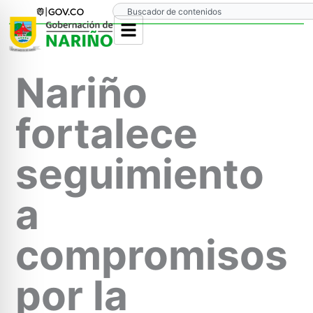
Ir
Search
al
contenido
Nariño
fortalece
seguimiento
a
compromisos
por la