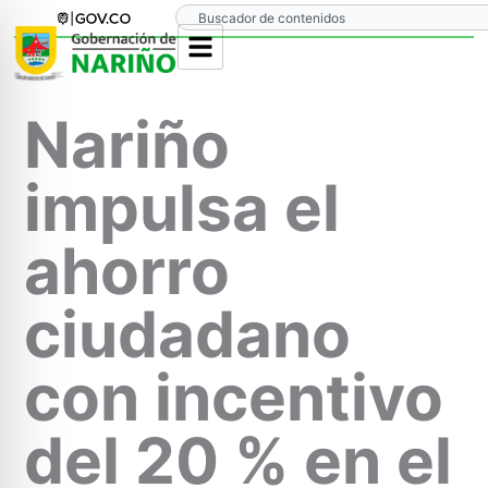
Ir
Search
al
contenido
Nariño
impulsa el
ahorro
ciudadano
con incentivo
del 20 % en el