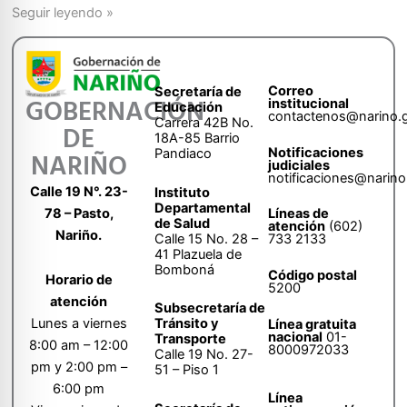
Seguir leyendo »
Correo
Secretaría de
GOBERNACIÓN
institucional
Educación
contactenos@narino.
Carrera 42B No.
DE
18A-85 Barrio
Notificaciones
Pandiaco
NARIÑO
judiciales
notificaciones@narino
Calle 19 N°. 23-
Instituto
Departamental
78 – Pasto,
Líneas de
de Salud
atención
(602)
Nariño.
Calle 15 No. 28 –
733 2133
41 Plazuela de
Bomboná
Código postal
Horario de
5200
atención
Subsecretaría de
Tránsito y
Lunes a viernes
Línea gratuita
nacional
01-
Transporte
8:00 am – 12:00
8000972033
Calle 19 No. 27-
pm y 2:00 pm –
51 – Piso 1
6:00 pm
Línea