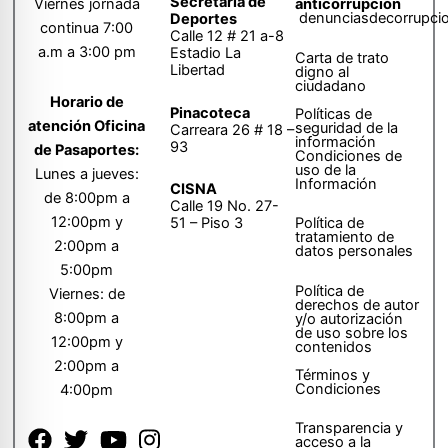
Secretaría de
anticorrupción
Viernes jornada
denunciasdecorrupci
Deportes
continua 7:00
Calle 12 # 21 a-8
a.m a 3:00 pm
Estadio La
Carta de trato
Libertad
digno al
ciudadano
Horario de
Pinacoteca
Políticas de
atención Oficina
seguridad de la
Carreara 26 # 18 –
información
93
de Pasaportes:
Condiciones de
uso de la
Lunes a jueves:
Información
CISNA
de 8:00pm a
Calle 19 No. 27-
12:00pm y
51 – Piso 3
Política de
tratamiento de
2:00pm a
datos personales
5:00pm
Política de
Viernes: de
derechos de autor
8:00pm a
y/o autorización
de uso sobre los
12:00pm y
contenidos
2:00pm a
Términos y
Condiciones
4:00pm
Transparencia y
acceso a la