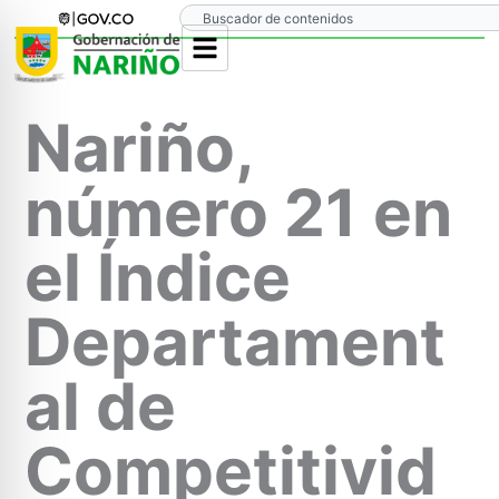
Ir
Search
al
contenido
Nariño,
número 21 en
el Índice
Departament
al de
Competitivid