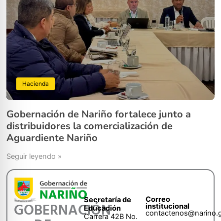
Hacienda
Gobernación de Nariño fortalece junto a
distribuidores la comercialización de
Aguardiente Nariño
Seguir leyendo »
Correo
Secretaría de
GOBERNACIÓN
institucional
Educación
contactenos@narino.
Carrera 42B No.