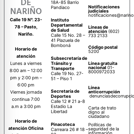
DE
18A-85 Barrio
Notificaciones
Pandiaco
NARIÑO
judiciales
notificaciones@narino
Calle 19 N°. 23-
Instituto
Departamental
78 – Pasto,
Líneas de
de Salud
atención
(602)
Nariño.
Calle 15 No. 28 –
733 2133
41 Plazuela de
Bomboná
Código postal
Horario de
5200
atención
Subsecretaría de
Tránsito y
Lunes a viernes
Línea gratuita
nacional
01-
Transporte
8:00 am – 12:00
8000972033
Calle 19 No. 27-
pm y 2:00 pm –
51 – Piso 1
6:00 pm
Línea
Secretaría de
anticorrupción
Viernes jornada
denunciasdecorrupci
Deportes
continua 7:00
Calle 12 # 21 a-8
a.m a 3:00 pm
Estadio La
Carta de trato
Libertad
digno al
ciudadano
Horario de
Pinacoteca
Políticas de
atención Oficina
seguridad de la
Carreara 26 # 18 –
información