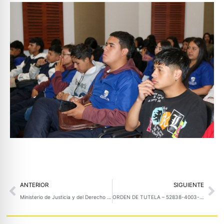
Prev
Ne
ANTERIOR
SIGUIENTE
Ministerio de Justicia y del Derecho impulsa la transformación judicial en Nariño
ORDEN DE TUTELA – 52838-4003-001 2024-00111-00