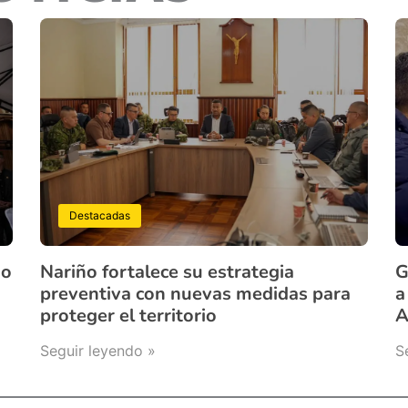
Destacadas
ño
Nariño fortalece su estrategia
G
preventiva con nuevas medidas para
a
proteger el territorio
A
Seguir leyendo »
S