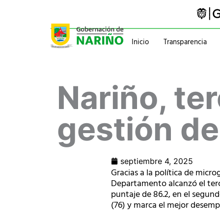
Ir
al
contenido
Inicio
Transparencia
Trámites y servicios
Gabinete
Nariño, te
Pasaportes
Gobernador
Normatividad
Información administ
gestión de
septiembre 4, 2025
Gracias a la política de micr
Departamento alcanzó el terce
puntaje de 86.2, en el segund
(76) y marca el mejor desempe