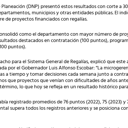
laneación (DNP) presentó estos resultados con corte a 30 d
partamentos, municipios y otras entidades públicas. El indic
rre de proyectos financiados con regalías.
 consolidó como el departamento con mayor número de pro
sultados destacados en contratación (100 puntos), program
100 puntos).
acho para el Sistema General de Regalías, explicó que este 
da por el Gobernador Luis Alfonso Escobar: “La microgere
ras a tiempo y tomar decisiones cada semana junto a contrat
mos que proyectos que venían con dificultades de años ant
z término, lo que hoy se refleja en un resultado histórico par
abía registrado promedios de 76 puntos (2022), 75 (2023) y 
al supera todos los registros anteriores y se posiciona co