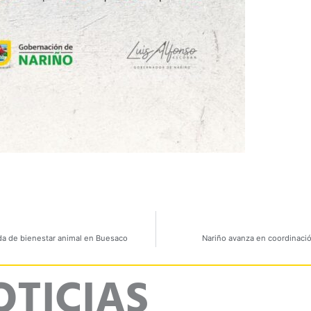
ada de bienestar animal en Buesaco
Nariño avanza en coordinació
OTICIAS