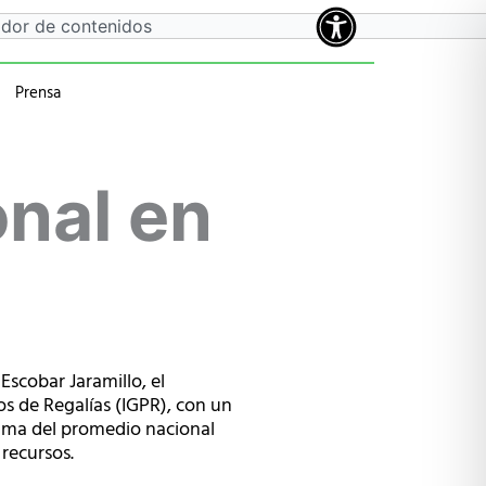
Prensa
a
 anteriores
onal en
Escobar Jaramillo, el
os de Regalías (IGPR), con un
ncima del promedio nacional
 recursos.