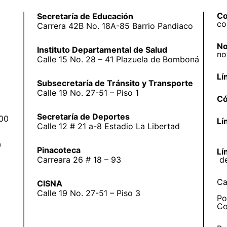
Co
Secretaría de Educación
co
Carrera 42B No. 18A-85 Barrio Pandiaco
No
Instituto Departamental de Salud
no
Calle 15 No. 28 – 41 Plazuela de Bomboná
Lí
Subsecretaría de Tránsito y Transporte
Calle 19 No. 27-51 – Piso 1
Có
Secretaría de Deportes
:00
Lí
Calle 12 # 21 a-8 Estadio La Libertad
0
Pinacoteca
Lí
Carreara 26 # 18 – 93
d
Ca
CISNA
Calle 19 No. 27-51 – Piso 3
Po
Co