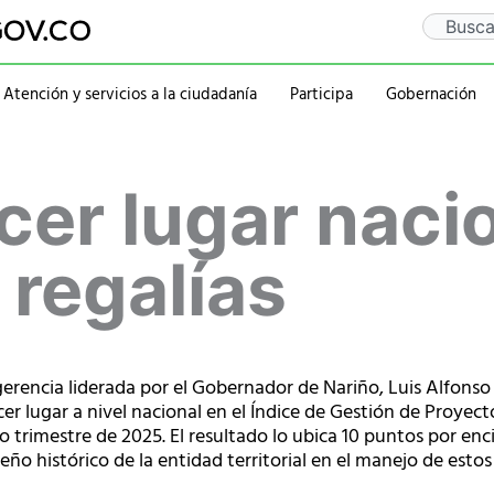
Search
Atención y servicios a la ciudadanía
Participa
Gobernación
Gaceta Departamental
Sentencia Rio Guaitar
Departamento
Administraciones
rcer lugar naci
Notificaciones
PQRSD
Historia
2020-2023
Calendario de eventos
Ubicación
rativa
Símbolos
2016-2019
Mapa
2012-2015
 regalías
Personajes
ogerencia liderada por el Gobernador de Nariño, Luis Alfonso 
r lugar a nivel nacional en el Índice de Gestión de Proyect
o trimestre de 2025. El resultado lo ubica 10 puntos por e
ño histórico de la entidad territorial en el manejo de estos