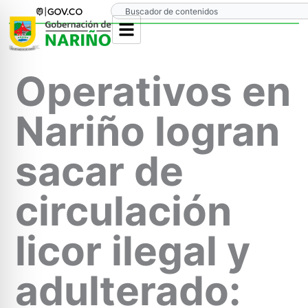
Ir
Search
al
contenido
Operativos en
Nariño logran
sacar de
circulación
licor ilegal y
adulterado: