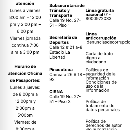
atención
Subsecretaría de
Tránsito y
Lunes a viernes
Línea gratuita
nacional
01-
Transporte
8:00 am – 12:00
8000972033
Calle 19 No. 27-
pm y 2:00 pm –
51 – Piso 1
6:00 pm
Línea
Secretaría de
anticorrupción
Viernes jornada
denunciasdecorrupci
Deportes
continua 7:00
Calle 12 # 21 a-8
a.m a 3:00 pm
Estadio La
Carta de trato
Libertad
digno al
ciudadano
Horario de
Pinacoteca
Políticas de
atención Oficina
seguridad de la
Carreara 26 # 18 –
información
93
de Pasaportes:
Condiciones de
uso de la
Lunes a jueves:
Información
CISNA
de 8:00pm a
Calle 19 No. 27-
12:00pm y
51 – Piso 3
Política de
tratamiento de
2:00pm a
datos personales
5:00pm
Política de
Viernes: de
derechos de autor
8:00pm a
y/o autorización