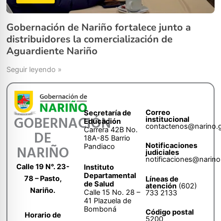
Gobernación de Nariño fortalece junto a
distribuidores la comercialización de
Aguardiente Nariño
Seguir leyendo »
Correo
Secretaría de
GOBERNACIÓN
institucional
Educación
contactenos@narino.
Carrera 42B No.
DE
18A-85 Barrio
Notificaciones
Pandiaco
NARIÑO
judiciales
notificaciones@narino
Calle 19 N°. 23-
Instituto
Departamental
78 – Pasto,
Líneas de
de Salud
atención
(602)
Nariño.
Calle 15 No. 28 –
733 2133
41 Plazuela de
Bomboná
Código postal
Horario de
5200