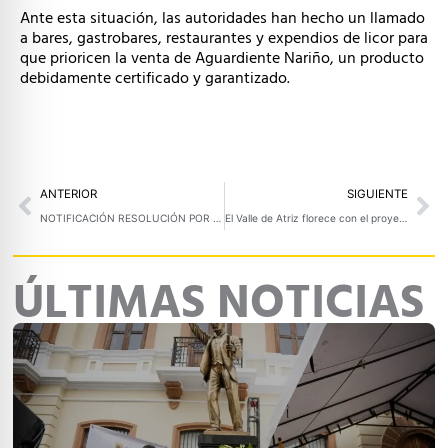
Ante esta situación, las autoridades han hecho un llamado
a bares, gastrobares, restaurantes y expendios de licor para
que prioricen la venta de Aguardiente Nariño, un producto
debidamente certificado y garantizado.
Prev
Ne
ANTERIOR
SIGUIENTE
NOTIFICACIÓN RESOLUCIÓN POR MEDIO DE LA CUAL SE LIQUIDA EL CRÉDITOY COSTAS DENTRO DEL PROCESO ADMINISTRATIVO DE JURISDICCIÓN COACTIVA NO. SHCC-0002-2018
El Valle de Atriz florece con el proyecto de “Gobernanza del agua y el territorio”
ÚLTIMAS NOTICIAS