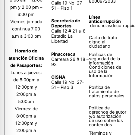
8000972033
Calle 19 No. 27-
pm y 2:00 pm –
51 – Piso 1
6:00 pm
Línea
Secretaría de
anticorrupción
Viernes jornada
denunciasdecorrupci
Deportes
continua 7:00
Calle 12 # 21 a-8
a.m a 3:00 pm
Estadio La
Carta de trato
Libertad
digno al
ciudadano
Horario de
Pinacoteca
Políticas de
atención Oficina
seguridad de la
Carreara 26 # 18 –
información
93
de Pasaportes:
Condiciones de
uso de la
Lunes a jueves:
Información
CISNA
de 8:00pm a
Calle 19 No. 27-
12:00pm y
51 – Piso 3
Política de
tratamiento de
2:00pm a
datos personales
5:00pm
Política de
Viernes: de
derechos de autor
8:00pm a
y/o autorización
de uso sobre los
12:00pm y
contenidos
2:00pm a
Términos y