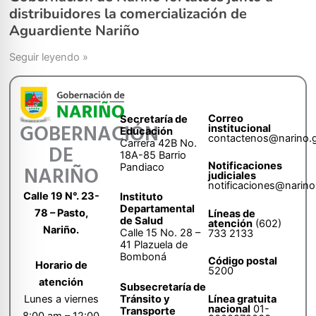
distribuidores la comercialización de
Aguardiente Nariño
Seguir leyendo »
Correo
Secretaría de
GOBERNACIÓN
institucional
Educación
contactenos@narino.
Carrera 42B No.
DE
18A-85 Barrio
Notificaciones
Pandiaco
NARIÑO
judiciales
notificaciones@narino
Calle 19 N°. 23-
Instituto
Departamental
78 – Pasto,
Líneas de
de Salud
atención
(602)
Nariño.
Calle 15 No. 28 –
733 2133
41 Plazuela de
Bomboná
Código postal
Horario de
5200
atención
Subsecretaría de
Tránsito y
Lunes a viernes
Línea gratuita
nacional
01-
Transporte
8:00 am – 12:00