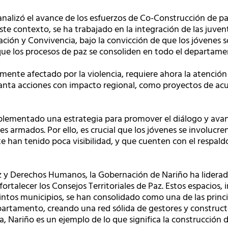
analizó el avance de los esfuerzos de Co-Construcción de pa
este contexto, se ha trabajado en la integración de las juve
liación y Convivencia, bajo la convicción de que los jóvenes 
 que los procesos de paz se consoliden en todo el departame
camente afectado por la violencia, requiere ahora la atenció
elanta acciones con impacto regional, como proyectos de a
lementado una estrategia para promover el diálogo y avanza
es armados. Por ello, es crucial que los jóvenes se involucr
e han tenido poca visibilidad, y que cuenten con el respaldo
z y Derechos Humanos, la Gobernación de Nariño ha lidera
ortalecer los Consejos Territoriales de Paz. Estos espacios, 
tintos municipios, se han consolidado como una de las princi
partamento, creando una red sólida de gestores y construct
, Nariño es un ejemplo de lo que significa la construcción de