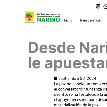
Ir
al
contenido
Inicio
Transparencia
Trámites y servicios
Gabinete
Desde Nari
Pasaportes
Gobernador
Normatividad
Información administ
le apuestan
septiembre 26, 2024
La paz no es solo un tema eco
el conversatorio “Juntanza de
evento, se ha fortalecido la a
el apoyo necesario para desar
materialización de la paz.