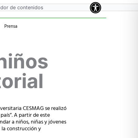
Prensa
a
 anteriores
niños
orial
iversitaria CESMAG se realizó
aís”. A partir de este
indar a niños, niñas y jóvenes
 la construcción y