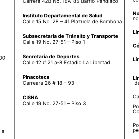
Carrera 42B No. 18A-85 Barrio Pandiaco
No
Instituto Departamental de Salud
no
Calle 15 No. 28 – 41 Plazuela de Bomboná
Lí
Subsecretaría de Tránsito y Transporte
Calle 19 No. 27-51 – Piso 1
Có
Secretaría de Deportes
:00
Lí
Calle 12 # 21 a-8 Estadio La Libertad
0
Pinacoteca
Lí
Carreara 26 # 18 – 93
d
Ca
CISNA
Calle 19 No. 27-51 – Piso 3
Po
Co
Po
pe
 a