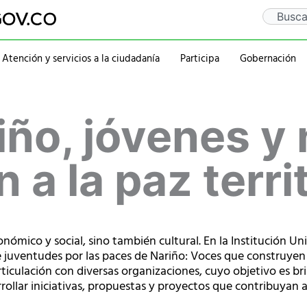
Search
Atención y servicios a la ciudadanía
Participa
Gobernación
Gaceta Departamental
Sentencia Rio Guaitar
Departamento
Administraciones
ño, jóvenes y 
Notificaciones
PQRSD
Historia
2020-2023
Calendario de eventos
Ubicación
rativa
Símbolos
2016-2019
Mapa
2012-2015
 a la paz territ
Personajes
nómico y social, sino también cultural. En la Institución Un
 juventudes por las paces de Nariño: Voces que construyen p
rticulación con diversas organizaciones, cuyo objetivo es br
rollar iniciativas, propuestas y proyectos que contribuyan a