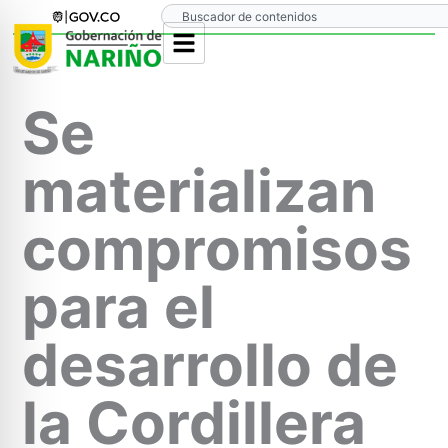
Ir
Search
al
contenido
Se
materializan
compromisos
para el
desarrollo de
la Cordillera