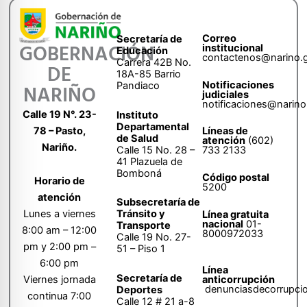
Correo
Secretaría de
GOBERNACIÓN
institucional
Educación
contactenos@narino.
Carrera 42B No.
DE
18A-85 Barrio
Notificaciones
Pandiaco
NARIÑO
judiciales
notificaciones@narino
Calle 19 N°. 23-
Instituto
Departamental
78 – Pasto,
Líneas de
de Salud
atención
(602)
Nariño.
Calle 15 No. 28 –
733 2133
41 Plazuela de
Bomboná
Código postal
Horario de
5200
atención
Subsecretaría de
Tránsito y
Lunes a viernes
Línea gratuita
nacional
01-
Transporte
8:00 am – 12:00
8000972033
Calle 19 No. 27-
pm y 2:00 pm –
51 – Piso 1
6:00 pm
Línea
Secretaría de
anticorrupción
Viernes jornada
denunciasdecorrupci
Deportes
continua 7:00
Calle 12 # 21 a-8