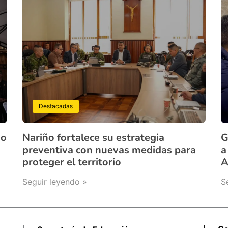
Destacadas
ño
Nariño fortalece su estrategia
G
preventiva con nuevas medidas para
a
proteger el territorio
A
Seguir leyendo »
S