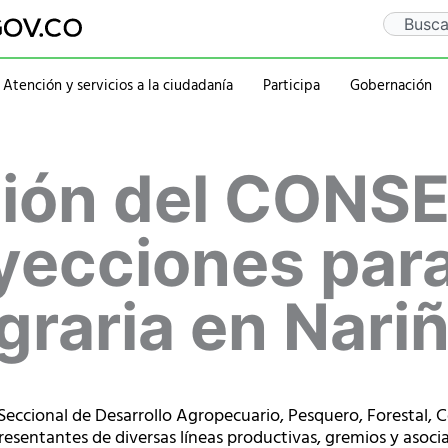
Search
Atención y servicios a la ciudadanía
Participa
Gobernación
Gaceta Departamental
Sentencia Rio Guaitar
Departamento
Administraciones
sión del CONS
Notificaciones
PQRSD
Historia
2020-2023
Calendario de eventos
Ubicación
rativa
Símbolos
2016-2019
Mapa
2012-2015
yecciones para
Personajes
raria en Nariñ
Seccional de Desarrollo Agropecuario, Pesquero, Forestal, C
esentantes de diversas líneas productivas, gremios y asocia