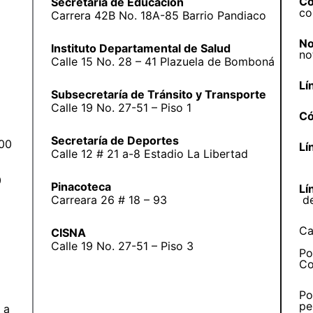
Co
Secretaría de Educación
co
Carrera 42B No. 18A-85 Barrio Pandiaco
No
Instituto Departamental de Salud
no
Calle 15 No. 28 – 41 Plazuela de Bomboná
Lí
Subsecretaría de Tránsito y Transporte
Calle 19 No. 27-51 – Piso 1
Có
Secretaría de Deportes
:00
Lí
Calle 12 # 21 a-8 Estadio La Libertad
0
Pinacoteca
Lí
Carreara 26 # 18 – 93
d
Ca
CISNA
Calle 19 No. 27-51 – Piso 3
Po
Co
Po
pe
 a