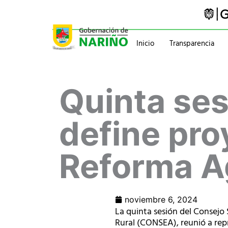
Ir
al
contenido
Inicio
Transparencia
Trámites y servicios
Gabinete
Quinta se
Pasaportes
Gobernador
Normatividad
Información administ
define pro
Reforma Ag
noviembre 6, 2024
La quinta sesión del Consejo 
Rural (CONSEA), reunió a repr