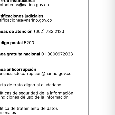
rreo institucional
ntactenos@narino.gov.co
tificaciones judiciales
tificaciones@narino.gov.co
neas de atención
(602) 733 2133
digo postal
5200
nea gratuita nacional
01-8000972033
nea anticorrupción
enunciasdecorrupcion@narino.gov.co
rta de trato digno al ciudadano
líticas de seguridad de la información
ndiciones de uso de la Información
lítica de tratamiento de datos
rsonales