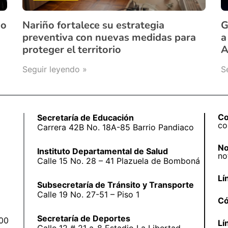
ño
Nariño fortalece su estrategia
G
preventiva con nuevas medidas para
a
proteger el territorio
A
Seguir leyendo »
S
Co
Secretaría de Educación
co
Carrera 42B No. 18A-85 Barrio Pandiaco
No
Instituto Departamental de Salud
no
Calle 15 No. 28 – 41 Plazuela de Bomboná
Lí
Subsecretaría de Tránsito y Transporte
Calle 19 No. 27-51 – Piso 1
Có
Secretaría de Deportes
:00
Lí
Calle 12 # 21 a-8 Estadio La Libertad