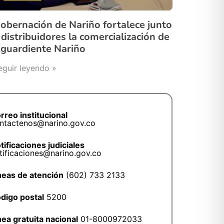
obernación de Nariño fortalece junto
 distribuidores la comercialización de
guardiente Nariño
eguir leyendo »
rreo institucional
ntactenos@narino.gov.co
tificaciones judiciales
tificaciones@narino.gov.co
neas de atención
(602) 733 2133
digo postal
5200
nea gratuita nacional
01-8000972033