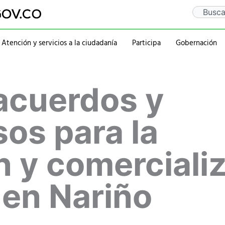
Search
Atención y servicios a la ciudadanía
Participa
Gobernación
Gaceta Departamental
Sentencia Rio Guaitar
Departamento
Administraciones
acuerdos y
Notificaciones
PQRSD
Historia
2020-2023
Calendario de eventos
Ubicación
rativa
Símbolos
2016-2019
Mapa
2012-2015
os para la
Personajes
 y comerciali
 en Nariño