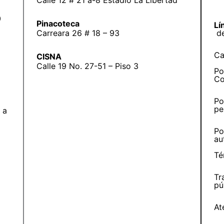
0
Pinacoteca
Lí
Carreara 26 # 18 – 93
d
Ca
CISNA
Calle 19 No. 27-51 – Piso 3
Po
Co
Po
pe
 a
Po
au
Té
Tr
pú
At