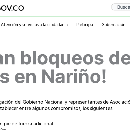
Search
Atención y servicios a la ciudadanía
Participa
Gobernación
Gaceta Departamental
Sentencia Rio Guaitar
Departamento
Administraciones
an bloqueos d
Notificaciones
PQRSD
Historia
2020-2023
Calendario de eventos
Ubicación
rativa
Símbolos
2016-2019
Mapa
2012-2015
s en Nariño!
Personajes
elegación del Gobierno Nacional y representantes de Asocia
ablecer entre algunos compromisos, los siguientes:
n pie de fuerza adicional.