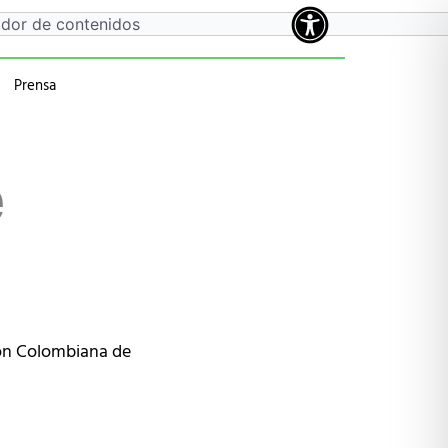
Prensa
a
 anteriores
e
ción Colombiana de