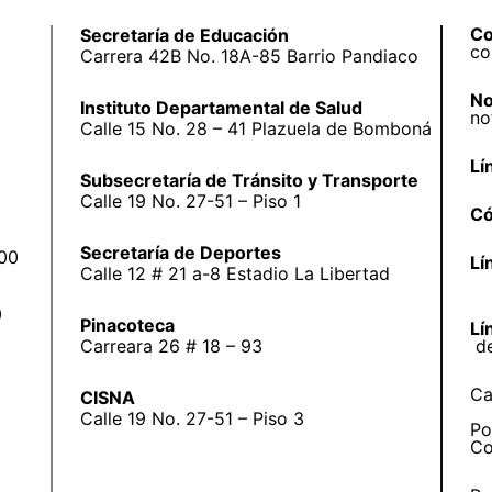
Co
Secretaría de Educación
co
Carrera 42B No. 18A-85 Barrio Pandiaco
No
Instituto Departamental de Salud
no
Calle 15 No. 28 – 41 Plazuela de Bomboná
Lí
Subsecretaría de Tránsito y Transporte
Calle 19 No. 27-51 – Piso 1
Có
Secretaría de Deportes
:00
Lí
Calle 12 # 21 a-8 Estadio La Libertad
0
Pinacoteca
Lí
Carreara 26 # 18 – 93
d
Ca
CISNA
Calle 19 No. 27-51 – Piso 3
Po
Co