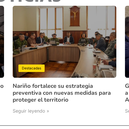
Destacadas
ño
Nariño fortalece su estrategia
G
preventiva con nuevas medidas para
a
proteger el territorio
A
Seguir leyendo »
S