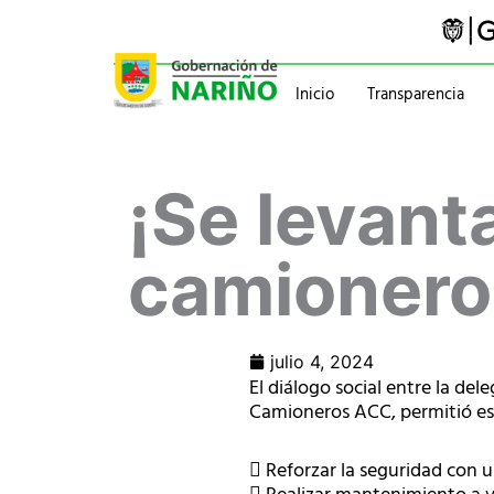
Ir
al
contenido
Inicio
Transparencia
Trámites y servicios
Gabinete
¡Se levant
Pasaportes
Gobernador
Normatividad
Información administ
camionero
julio 4, 2024
El diálogo social entre la d
Camioneros ACC, permitió est
 Reforzar la seguridad con u