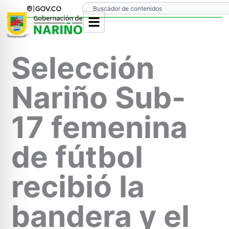
Ir
Search
al
contenido
Selección
Nariño Sub-
17 femenina
de fútbol
recibió la
bandera y el