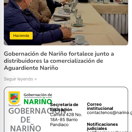
Hacienda
Gobernación de Nariño fortalece junto a
distribuidores la comercialización de
Aguardiente Nariño
Seguir leyendo »
Correo
Secretaría de
GOBERNACIÓN
institucional
Educación
contactenos@narino.
Carrera 42B No.
DE
18A-85 Barrio
Notificaciones
Pandiaco
NARIÑO
judiciales