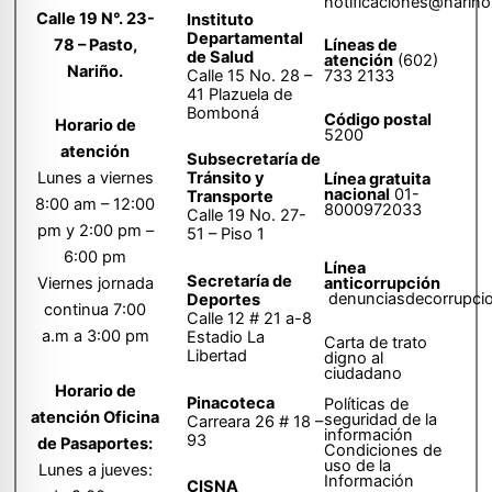
notificaciones@narino
Calle 19 N°. 23-
Instituto
Departamental
78 – Pasto,
Líneas de
de Salud
atención
(602)
Nariño.
Calle 15 No. 28 –
733 2133
41 Plazuela de
Bomboná
Código postal
Horario de
5200
atención
Subsecretaría de
Tránsito y
Lunes a viernes
Línea gratuita
nacional
01-
Transporte
8:00 am – 12:00
8000972033
Calle 19 No. 27-
pm y 2:00 pm –
51 – Piso 1
6:00 pm
Línea
Secretaría de
anticorrupción
Viernes jornada
denunciasdecorrupci
Deportes
continua 7:00
Calle 12 # 21 a-8
a.m a 3:00 pm
Estadio La
Carta de trato
Libertad
digno al
ciudadano
Horario de
Pinacoteca
Políticas de
atención Oficina
seguridad de la
Carreara 26 # 18 –
información
93
de Pasaportes:
Condiciones de
uso de la
Lunes a jueves:
Información
CISNA