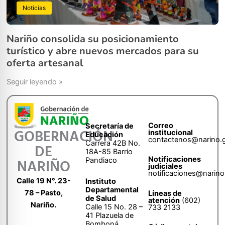
Noticias
Nariño consolida su posicionamiento
turístico y abre nuevos mercados para su
oferta artesanal
Seguir leyendo »
Correo
Secretaría de
GOBERNACIÓN
institucional
Educación
contactenos@narino.
Carrera 42B No.
DE
18A-85 Barrio
Notificaciones
Pandiaco
NARIÑO
judiciales
notificaciones@narino
Calle 19 N°. 23-
Instituto
Departamental
78 – Pasto,
Líneas de
de Salud
atención
(602)
Nariño.
Calle 15 No. 28 –
733 2133
41 Plazuela de
Bomboná