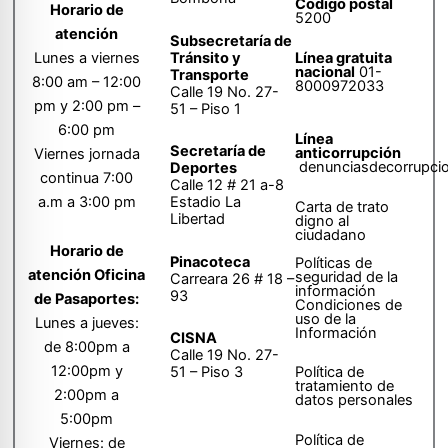
Código postal
Horario de
5200
atención
Subsecretaría de
Tránsito y
Lunes a viernes
Línea gratuita
nacional
01-
Transporte
8:00 am – 12:00
8000972033
Calle 19 No. 27-
pm y 2:00 pm –
51 – Piso 1
6:00 pm
Línea
Secretaría de
anticorrupción
Viernes jornada
denunciasdecorrupci
Deportes
continua 7:00
Calle 12 # 21 a-8
a.m a 3:00 pm
Estadio La
Carta de trato
Libertad
digno al
ciudadano
Horario de
Pinacoteca
Políticas de
atención Oficina
seguridad de la
Carreara 26 # 18 –
información
93
de Pasaportes:
Condiciones de
uso de la
Lunes a jueves:
Información
CISNA
de 8:00pm a
Calle 19 No. 27-
12:00pm y
51 – Piso 3
Política de
tratamiento de
2:00pm a
datos personales
5:00pm
Política de
Viernes: de