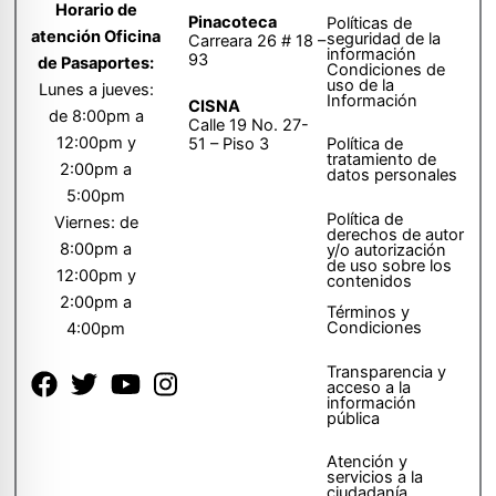
Horario de
Pinacoteca
Políticas de
atención Oficina
seguridad de la
Carreara 26 # 18 –
información
93
de Pasaportes:
Condiciones de
uso de la
Lunes a jueves:
Información
CISNA
de 8:00pm a
Calle 19 No. 27-
12:00pm y
51 – Piso 3
Política de
tratamiento de
2:00pm a
datos personales
5:00pm
Política de
Viernes: de
derechos de autor
8:00pm a
y/o autorización
de uso sobre los
12:00pm y
contenidos
2:00pm a
Términos y
Condiciones
4:00pm
Transparencia y
acceso a la
información
pública
Atención y
servicios a la
ciudadanía