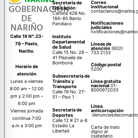
Correo
Secretaría de
GOBERNACIÓN
institucional
Educación
contactenos@narino.
Carrera 42B No.
DE
18A-85 Barrio
Notificaciones
Pandiaco
NARIÑO
judiciales
notificaciones@narino
Calle 19 N°. 23-
Instituto
Departamental
78 – Pasto,
Líneas de
de Salud
atención
(602)
Nariño.
Calle 15 No. 28 –
733 2133
41 Plazuela de
Bomboná
Código postal
Horario de
5200
atención
Subsecretaría de
Tránsito y
Lunes a viernes
Línea gratuita
nacional
01-
Transporte
8:00 am – 12:00
8000972033
Calle 19 No. 27-
pm y 2:00 pm –
51 – Piso 1
6:00 pm
Línea
Secretaría de
anticorrupción
Viernes jornada
denunciasdecorrupci
Deportes
continua 7:00
Calle 12 # 21 a-8
a.m a 3:00 pm
Estadio La
Carta de trato
Libertad
digno al
ciudadano