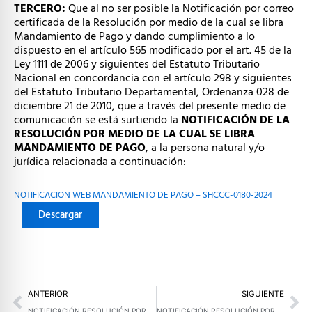
TERCERO:
Que al no ser posible la Notificación por correo
certificada de la Resolución por medio de la cual se libra
Mandamiento de Pago y dando cumplimiento a lo
dispuesto en el artículo 565 modificado por el art. 45 de la
Ley 1111 de 2006 y siguientes del Estatuto Tributario
Nacional en concordancia con el artículo 298 y siguientes
del Estatuto Tributario Departamental, Ordenanza 028 de
diciembre 21 de 2010, que a través del presente medio de
comunicación se está surtiendo la
NOTIFICACIÓN DE LA
RESOLUCIÓN POR MEDIO DE LA CUAL SE LIBRA
MANDAMIENTO DE PAGO
, a la persona natural y/o
jurídica relacionada a continuación:
NOTIFICACION WEB MANDAMIENTO DE PAGO – SHCCC-0180-2024
Descargar
Prev
Ne
ANTERIOR
SIGUIENTE
NOTIFICACIÓN RESOLUCIÓN POR MEDIO DE LA CUAL SE LIBRA MANDAMIENTO DE PAGODENTRO DEL PROCESO ADMINISTRATIVO DE COBRO COACTIVO NO. SHCCC-0089-2024 (28 DE AGOSTO DE 2025)
NOTIFICACIÓN RESOLUCIÓN POR MEDIO DE LA CUAL SE LIBRA MANDAMIENTO DE PAGODENTRO DEL PROCESO ADMINISTRATIVO DE COBRO COACTIVO NO. SHCCE-005-2025 (28 DE AGOSTO DE 2025)