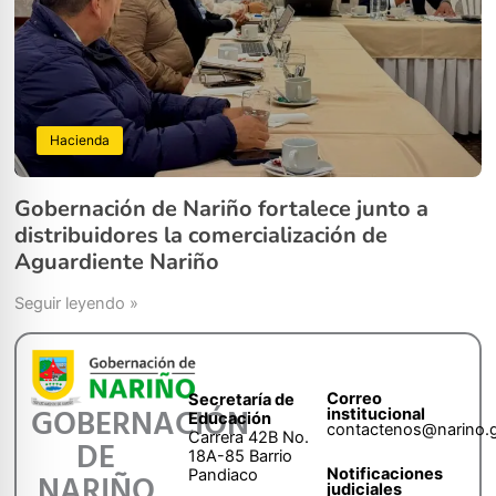
Hacienda
Gobernación de Nariño fortalece junto a
distribuidores la comercialización de
Aguardiente Nariño
Seguir leyendo »
Correo
Secretaría de
GOBERNACIÓN
institucional
Educación
contactenos@narino.
Carrera 42B No.
DE
18A-85 Barrio
Notificaciones
Pandiaco
NARIÑO
judiciales