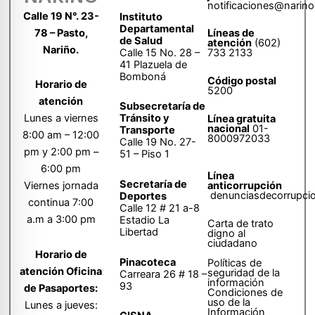
notificaciones@narino
Calle 19 N°. 23-
Instituto
Departamental
78 – Pasto,
Líneas de
de Salud
atención
(602)
Nariño.
Calle 15 No. 28 –
733 2133
41 Plazuela de
Bomboná
Código postal
Horario de
5200
atención
Subsecretaría de
Tránsito y
Lunes a viernes
Línea gratuita
nacional
01-
Transporte
8:00 am – 12:00
8000972033
Calle 19 No. 27-
pm y 2:00 pm –
51 – Piso 1
6:00 pm
Línea
Secretaría de
anticorrupción
Viernes jornada
denunciasdecorrupci
Deportes
continua 7:00
Calle 12 # 21 a-8
a.m a 3:00 pm
Estadio La
Carta de trato
Libertad
digno al
ciudadano
Horario de
Pinacoteca
Políticas de
atención Oficina
seguridad de la
Carreara 26 # 18 –
información
93
de Pasaportes:
Condiciones de
uso de la
Lunes a jueves:
Información