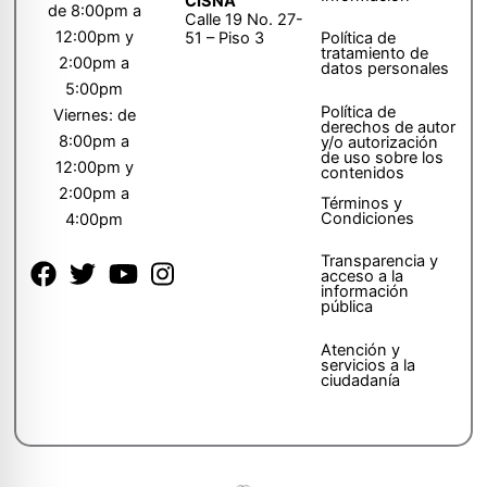
CISNA
de 8:00pm a
Calle 19 No. 27-
12:00pm y
51 – Piso 3
Política de
tratamiento de
2:00pm a
datos personales
5:00pm
Política de
Viernes: de
derechos de autor
8:00pm a
y/o autorización
de uso sobre los
12:00pm y
contenidos
2:00pm a
Términos y
Condiciones
4:00pm
Transparencia y
acceso a la
información
pública
Atención y
servicios a la
ciudadanía