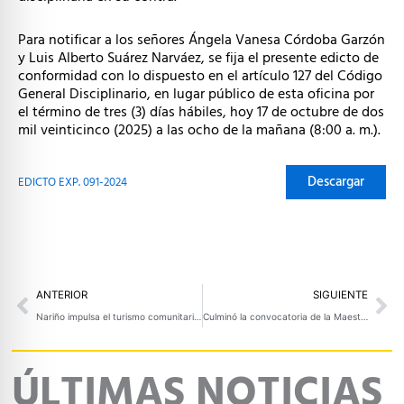
Para notificar a los señores Ángela Vanesa Córdoba Garzón
y Luis Alberto Suárez Narváez, se fija el presente edicto de
conformidad con lo dispuesto en el artículo 127 del Código
General Disciplinario, en lugar público de esta oficina por
el término de tres (3) días hábiles, hoy 17 de octubre de dos
mil veinticinco (2025) a las ocho de la mañana (8:00 a. m.).
Descargar
EDICTO EXP. 091-2024
Prev
Ne
ANTERIOR
SIGUIENTE
Nariño impulsa el turismo comunitario con cinco rutas temáticas en el corregimiento de El Encano, Municipio de Pasto
Culminó la convocatoria de la Maestría en Interculturalidad, Desarrollo y Paz Territorial
ÚLTIMAS NOTICIAS